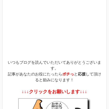
(新
ッ
(新
し
ク
し
い
し
い
ウ
て
ウ
ィ
く
ィ
ン
だ
ン
ド
さ
ド
ウ
い
ウ
で
(新
で
開
し
開
き
い
き
ま
ウ
ま
す)
ィ
す)
ン
ド
ウ
で
開
き
ま
す)
いつもブログを読んでいただいてありがとうございま
す。
記事があなたのお役にたったら
ポチっ
と
応援
して頂け
ると励みになります！
↓↓↓クリックをお願いします↓↓↓