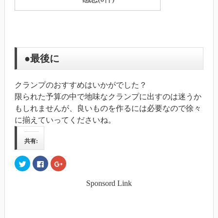
●最後に
クランプのおすすめはいかがでした？
限られた予算の中で地味なクランプに出すのは迷うか
もしれませんが、良いものを作るには必要なので徐々
に揃えていってくださいね。
共有:
ク
Facebook
ク
リ
で
リ
ッ
共
ッ
ク
有
ク
Sponsord Link
し
す
し
て
る
て
Twitter
に
Google+
で
は
で
共
ク
共
有
リ
有