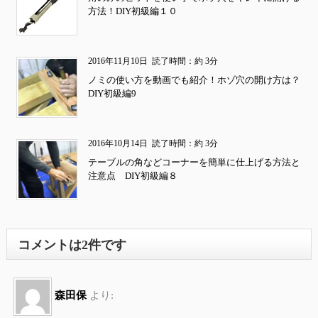
方法！DIY初級編１０
2016年11月10日
読了時間：約 3分
ノミの使い方を動画でも紹介！ホゾ穴の開け方は？
DIY初級編9
2016年10月14日
読了時間：約 3分
テーブルの角などコーナーを簡単に仕上げる方法と
注意点 DIY初級編８
コメントは2件です
森田保
より: