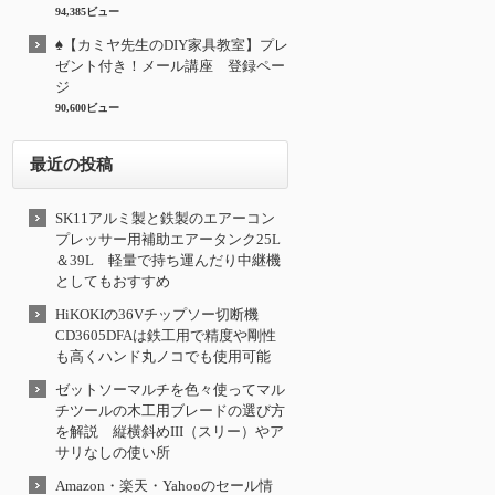
94,385ビュー
♠【カミヤ先生のDIY家具教室】プレ
ゼント付き！メール講座 登録ペー
ジ
90,600ビュー
最近の投稿
SK11アルミ製と鉄製のエアーコン
プレッサー用補助エアータンク25L
＆39L 軽量で持ち運んだり中継機
としてもおすすめ
HiKOKIの36Vチップソー切断機
CD3605DFAは鉄工用で精度や剛性
も高くハンド丸ノコでも使用可能
ゼットソーマルチを色々使ってマル
チツールの木工用ブレードの選び方
を解説 縦横斜めIII（スリー）やア
サリなしの使い所
Amazon・楽天・Yahooのセール情