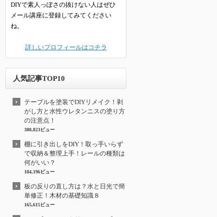
DIYで素人っぽさの抜けない人はぜひ
メール講座に登録してみてください
ね。
詳しいプロフィールはコチラ
人気記事TOP10
テーブルを塗装でDIYリメイク！剥
がし方と水性ウレタンニスの塗り方
の注意点！
380,823ビュー
棚に引き出しをDIY！取っ手いらず
で収納＆整理上手！レールの種類は
何がいい？
184,196ビュー
板の反りの直し方は？水と日光で簡
単修正！木材の基礎知識８
165,615ビュー