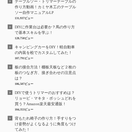
テーブルソー・トリマーテーブルの
作り方動画！カミヤ木工のテーブル
ソー自作マニュアルLP
131,937ビュー
DIYに作業台は必要か？馬の作り方
で基本スキルを学ぶ！
128,750ビュー
キャンピングカーをDIY！軽自動車
の内装を桧でカスタムしてみた！
107,791ビュー
板の接合方法！棚板天板など２枚の
板のつなぎ方、接ぎ合わせの注意点
は？
106,507ビュー
DIYで使うトリマーのおすすめは？
リョービ・マキタ・ボッシュどれを
買う？Amazon楽天最安通販！
104,353ビュー
背もたれ椅子の作り方！手すりをつ
け姿勢がよくなるように角度もつけ
てみた！