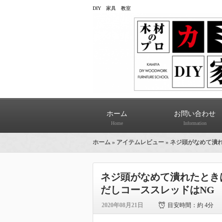
DIY 家具 教室
ホーム
お問い合わせ
Home
Information
ホーム
»
アイテムレビュー
» ネジ頭がなめて潰
ネジ頭がなめて潰れたとき
だしコーススレッドはNG
2020年08月21日
目安時間：
約 4分