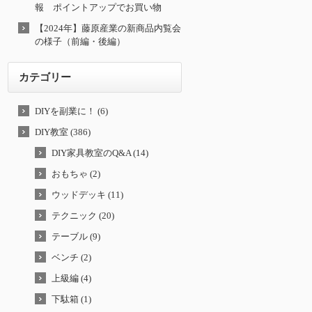
報 ポイントアップでお買い物
【2024年】藤原産業の新商品内覧会
の様子（前編・後編）
カテゴリー
DIYを副業に！ (6)
DIY教室 (386)
DIY家具教室のQ&A (14)
おもちゃ (2)
ウッドデッキ (11)
テクニック (20)
テーブル (9)
ベンチ (2)
上級編 (4)
下駄箱 (1)