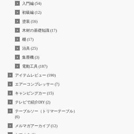
入門編 (54)
初級編 (12)
塗装 (16)
木材の基礎知識 (17)
棚 (17)
治具 (25)
集塵機 (3)
電動工具 (187)
アイテムレビュー (190)
エアーコンプレッサー (7)
キャンピングカー (15)
テレビで紹介DIY (2)
テーブルソー（トリマーテーブル）
(6)
メルマガアーカイブ (12)