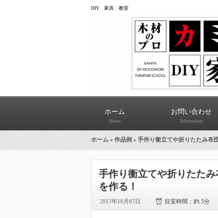
DIY 家具 教室
ホーム
お問い合わせ
Home
Information
ホーム
»
作品例
» 手作り衝立てや折りたたみ布
手作り衝立てや折りたたみ
を作る！
2017年10月07日
目安時間：
約 5分