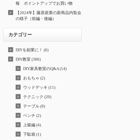
報 ポイントアップでお買い物
【2024年】藤原産業の新商品内覧会
の様子（前編・後編）
カテゴリー
DIYを副業に！ (6)
DIY教室 (386)
DIY家具教室のQ&A (14)
おもちゃ (2)
ウッドデッキ (11)
テクニック (20)
テーブル (9)
ベンチ (2)
上級編 (4)
下駄箱 (1)