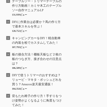
テーブルソー・トリマーテーブルの
作り方動画！カミヤ木工のテーブル
ソー自作マニュアルLP
131,939ビュー
DIYに作業台は必要か？馬の作り方
で基本スキルを学ぶ！
128,752ビュー
キャンピングカーをDIY！軽自動車
の内装を桧でカスタムしてみた！
107,793ビュー
板の接合方法！棚板天板など２枚の
板のつなぎ方、接ぎ合わせの注意点
は？
106,509ビュー
DIYで使うトリマーのおすすめは？
リョービ・マキタ・ボッシュどれを
買う？Amazon楽天最安通販！
104,354ビュー
背もたれ椅子の作り方！手すりをつ
け姿勢がよくなるように角度もつけ
てみた！