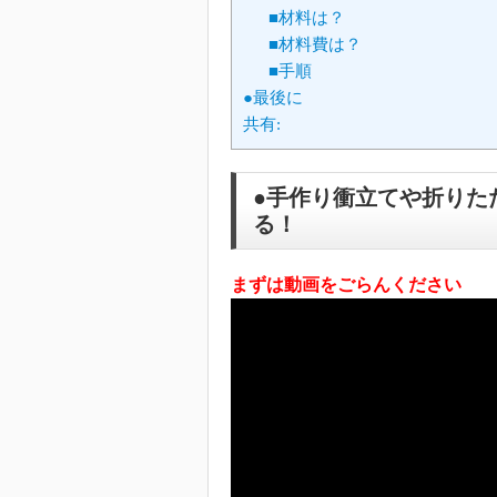
■材料は？
■材料費は？
■手順
●最後に
共有:
●手作り衝立てや折りた
る！
まずは動画をごらんください