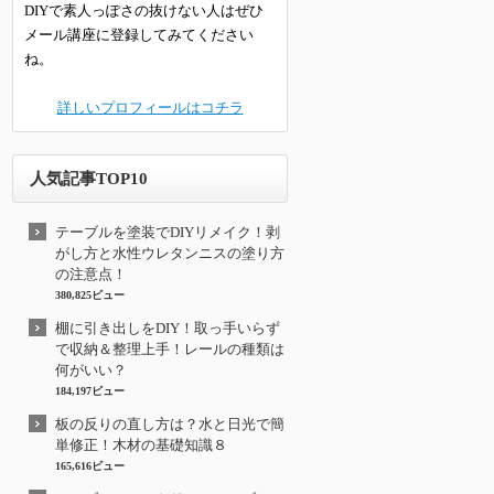
DIYで素人っぽさの抜けない人はぜひ
メール講座に登録してみてください
ね。
詳しいプロフィールはコチラ
人気記事TOP10
テーブルを塗装でDIYリメイク！剥
がし方と水性ウレタンニスの塗り方
の注意点！
380,825ビュー
棚に引き出しをDIY！取っ手いらず
で収納＆整理上手！レールの種類は
何がいい？
184,197ビュー
板の反りの直し方は？水と日光で簡
単修正！木材の基礎知識８
165,616ビュー