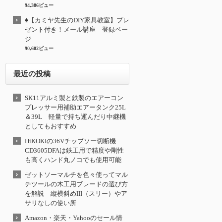
94,386ビュー
♠【カミヤ先生のDIY家具教室】プレ
ゼント付き！メール講座 登録ペー
ジ
90,602ビュー
最近の投稿
SK11アルミ製と鉄製のエアーコン
プレッサー用補助エアータンク25L
＆39L 軽量で持ち運んだり中継機
としてもおすすめ
HiKOKIの36Vチップソー切断機
CD3605DFAは鉄工用で精度や剛性
も高くハンド丸ノコでも使用可能
ゼットソーマルチを色々使ってマル
チツールの木工用ブレードの選び方
を解説 縦横斜めIII（スリー）やア
サリなしの使い所
Amazon・楽天・Yahooのセール情