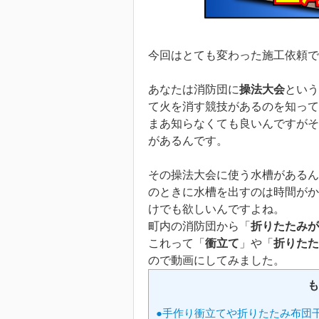
今回はとても変わった施工依頼で
あなたは消防団に
操法大会
という
て火を消す競技があるのを知って
まあ知らなくても良いんですがそ
があるんです。
その操法大会に使う水槽があるん
のときに水槽を出すのは時間がか
けでも欲しいんですよね。
町内の消防団から「
折りたたみが
これって「
衝立て
」や「
折りたた
ので動画にしてみました。
も
●手作り衝立てや折りたたみ布団