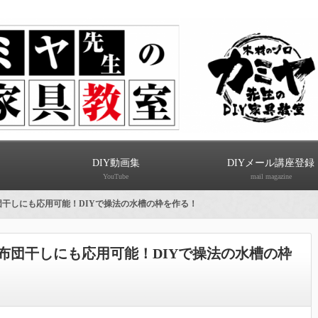
DIY動画集
DIYメール講座登録
YouTube
mail magazine
団干しにも応用可能！DIYで操法の水槽の枠を作る！
布団干しにも応用可能！DIYで操法の水槽の枠