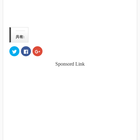
共有:
ク
Facebook
ク
リ
で
リ
ッ
共
ッ
ク
有
ク
Sponsord Link
し
す
し
て
る
て
Twitter
に
Google+
で
は
で
共
ク
共
有
リ
有
(新
ッ
(新
し
ク
し
い
し
い
ウ
て
ウ
ィ
く
ィ
ン
だ
ン
ド
さ
ド
ウ
い
ウ
で
(新
で
開
し
開
き
い
き
ま
ウ
ま
す)
ィ
す)
ン