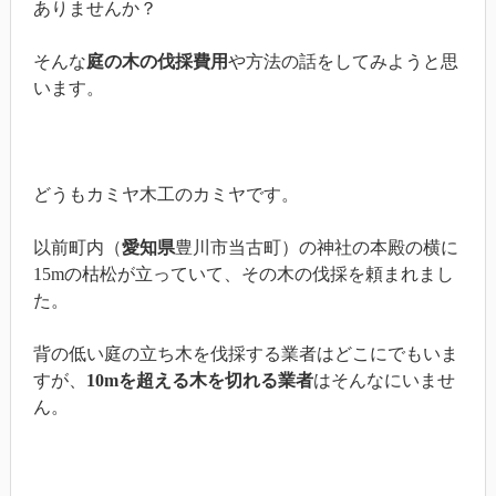
ありませんか？
そんな
庭の木の伐採費用
や方法の話をしてみようと思
います。
どうもカミヤ木工のカミヤです。
以前町内（
愛知県
豊川市当古町）の神社の本殿の横に
15mの枯松が立っていて、その木の伐採を頼まれまし
た。
背の低い庭の立ち木を伐採する業者はどこにでもいま
すが、
10mを超える木を切れる業者
はそんなにいませ
ん。