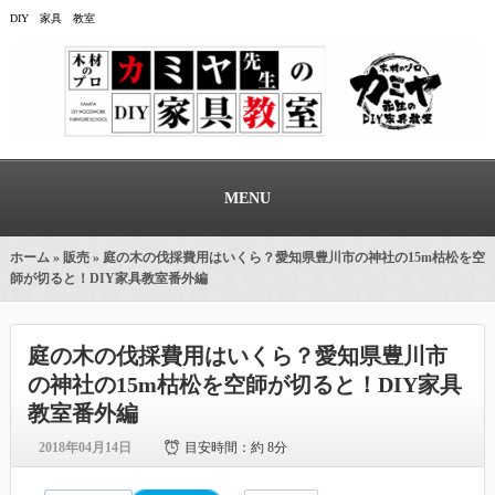
DIY 家具 教室
MENU
ホーム
»
販売
» 庭の木の伐採費用はいくら？愛知県豊川市の神社の15m枯松を空
師が切ると！DIY家具教室番外編
庭の木の伐採費用はいくら？愛知県豊川市
の神社の15m枯松を空師が切ると！DIY家具
教室番外編
2018年04月14日
目安時間：
約 8分