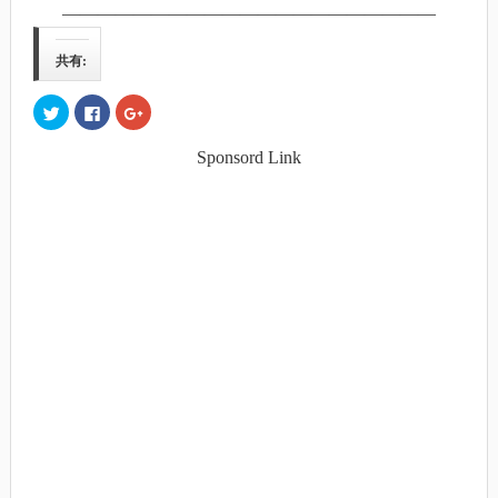
―――――――――――――――――――――
共有:
ク
Facebook
ク
リ
で
リ
ッ
共
ッ
ク
有
ク
Sponsord Link
し
す
し
て
る
て
Twitter
に
Google+
で
は
で
共
ク
共
有
リ
有
(新
ッ
(新
し
ク
し
い
し
い
ウ
て
ウ
ィ
く
ィ
ン
だ
ン
ド
さ
ド
ウ
い
ウ
で
(新
で
開
し
開
き
い
き
ま
ウ
ま
す)
ィ
す)
ン
ド
ウ
で
開
き
ま