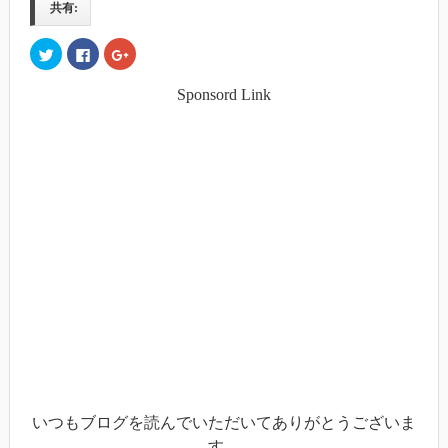
共有:
ク
Facebook
ク
リ
で
リ
ッ
共
ッ
ク
有
ク
Sponsord Link
し
す
し
て
る
て
Twitter
に
Google+
で
は
で
共
ク
共
有
リ
有
(新
ッ
(新
し
ク
し
い
し
い
ウ
て
ウ
ィ
く
ィ
ン
だ
ン
ド
さ
ド
ウ
い
ウ
で
(新
で
開
し
開
き
い
き
ま
ウ
ま
す)
ィ
す)
ン
ド
ウ
で
開
き
ま
す)
いつもブログを読んでいただいてありがとうございま
す。