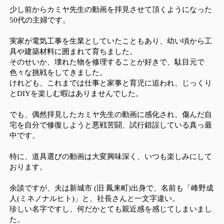
少し前からカミヤ先生の動画を拝見させて頂くようになった
50代の主婦です。
実家が電気工事を生業としていたこともあり、幼い頃から工
具や建築材料に囲まれて育ちました。
そのせいか、壊れた物を修理することが好きで、駄目元で
色々な挑戦をしてきました。
けれども、これまでは仕事と家事と育児に追われ、じっくり
とDIYを楽しむ暇はありませんでした。
でも、偶然拝見したカミヤ先生の動画に感化され、傷んだ自
宅を自分で修復しようと悪戦苦闘、試行錯誤している真っ最
中です。
特に、道具選びの動画は大変興味深く、いつも楽しみにして
おります。
余談ですが、夫は新城市 (旧 鳳来町)出身で、名前も「峰野成
人(ミネノナルヒト)」と、社長さんと一文字違い。
珍しい名字ですし、何だかとても親近感を感じてしまいまし
た。