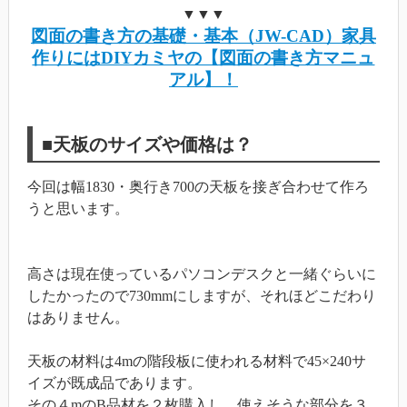
▼▼▼
図面の書き方の基礎・基本（JW-CAD）家具
作りにはDIYカミヤの【図面の書き方マニュ
アル】！
■天板のサイズや価格は？
今回は幅1830・奥行き700の天板を接ぎ合わせて作ろ
うと思います。
高さは現在使っているパソコンデスクと一緒ぐらいに
したかったので730mmにしますが、それほどこだわり
はありません。
天板の材料は4mの階段板に使われる材料で45×240サ
イズが既成品であります。
その４mのB品材を２枚購入し、使えそうな部分を３