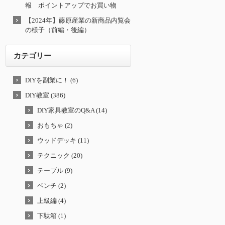
報 ポイントアップでお買い物
【2024年】藤原産業の新商品内覧会
の様子（前編・後編）
カテゴリー
DIYを副業に！ (6)
DIY教室 (386)
DIY家具教室のQ&A (14)
おもちゃ (2)
ウッドデッキ (11)
テクニック (20)
テーブル (9)
ベンチ (2)
上級編 (4)
下駄箱 (1)