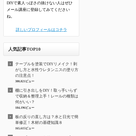
DIYで素人っぽさの抜けない人はぜひ
メール講座に登録してみてください
ね。
詳しいプロフィールはコチラ
人気記事TOP10
テーブルを塗装でDIYリメイク！剥
がし方と水性ウレタンニスの塗り方
の注意点！
380,821ビュー
棚に引き出しをDIY！取っ手いらず
で収納＆整理上手！レールの種類は
何がいい？
184,196ビュー
板の反りの直し方は？水と日光で簡
単修正！木材の基礎知識８
165,615ビュー