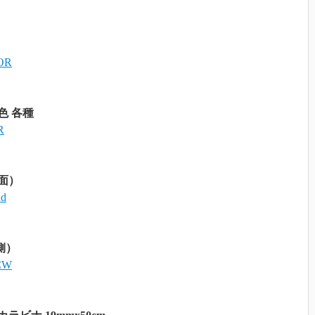
7OR
色 各種
R
両面）
Rd
側）
ACW