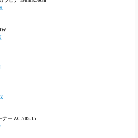
ラビナ 19mmx50cm
2R
OW
N
f
my
 ZC-705-15
9