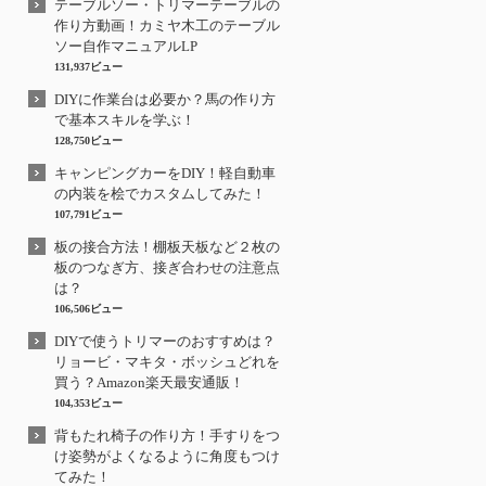
テーブルソー・トリマーテーブルの
作り方動画！カミヤ木工のテーブル
ソー自作マニュアルLP
131,937ビュー
DIYに作業台は必要か？馬の作り方
で基本スキルを学ぶ！
128,750ビュー
キャンピングカーをDIY！軽自動車
の内装を桧でカスタムしてみた！
107,791ビュー
板の接合方法！棚板天板など２枚の
板のつなぎ方、接ぎ合わせの注意点
は？
106,506ビュー
DIYで使うトリマーのおすすめは？
リョービ・マキタ・ボッシュどれを
買う？Amazon楽天最安通販！
104,353ビュー
背もたれ椅子の作り方！手すりをつ
け姿勢がよくなるように角度もつけ
てみた！