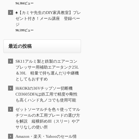
94,384ビュー
♠【カミヤ先生のDIY家具教室】プレ
ゼント付き！メール講座 登録ペー
ジ
90,599ビュー
最近の投稿
SK11アルミ製と鉄製のエアーコン
プレッサー用補助エアータンク25L
＆39L 軽量で持ち運んだり中継機
としてもおすすめ
HiKOKIの36Vチップソー切断機
CD3605DFAは鉄工用で精度や剛性
も高くハンド丸ノコでも使用可能
ゼットソーマルチを色々使ってマル
チツールの木工用ブレードの選び方
を解説 縦横斜めIII（スリー）やア
サリなしの使い所
Amazon・楽天・Yahooのセール情