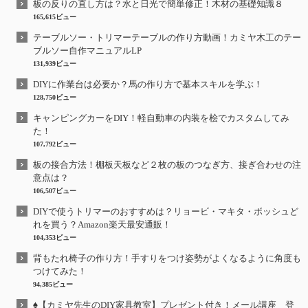
板の反りの直し方は？水と日光で簡単修正！木材の基礎知識８
165,615ビュー
テーブルソー・トリマーテーブルの作り方動画！カミヤ木工のテー
ブルソー自作マニュアルLP
131,939ビュー
DIYに作業台は必要か？馬の作り方で基本スキルを学ぶ！
128,750ビュー
キャンピングカーをDIY！軽自動車の内装を桧でカスタムしてみ
た！
107,792ビュー
板の接合方法！棚板天板など２枚の板のつなぎ方、接ぎ合わせの注
意点は？
106,507ビュー
DIYで使うトリマーのおすすめは？リョービ・マキタ・ボッシュど
れを買う？Amazon楽天最安通販！
104,353ビュー
背もたれ椅子の作り方！手すりをつけ姿勢がよくなるように角度も
つけてみた！
94,385ビュー
♠【カミヤ先生のDIY家具教室】プレゼント付き！メール講座 登