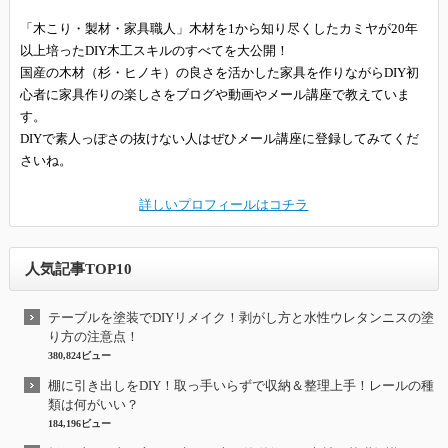
「木こり・製材・家具職人」木材を1から知り尽くしたカミヤが20年
以上培ったDIY木工スキルのすべてを大公開！
国産の木材（杉・ヒノキ）の良さを活かした家具を作りながらDIY初
心者に家具作りの楽しさをブログや動画やメール講座で教えていま
す。
DIYで素人っぽさの抜けない人はぜひメール講座に登録してみてくだ
さいね。
詳しいプロフィールはコチラ
人気記事TOP10
テーブルを塗装でDIYリメイク！剥がし方と水性ウレタンニスの塗
り方の注意点！
380,824ビュー
棚に引き出しをDIY！取っ手いらずで収納＆整理上手！レールの種
類は何がいい？
184,196ビュー