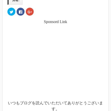
共有:
ク
Facebook
ク
リ
で
リ
ッ
共
ッ
ク
有
ク
Sponsord Link
し
す
し
て
る
て
Twitter
に
Google+
で
は
で
共
ク
共
有
リ
有
(新
ッ
(新
し
ク
し
い
し
い
ウ
て
ウ
ィ
く
ィ
ン
だ
ン
ド
さ
ド
ウ
い
ウ
で
(新
で
開
し
開
き
い
き
ま
ウ
ま
す)
ィ
す)
ン
ド
ウ
で
開
き
ま
す)
いつもブログを読んでいただいてありがとうございま
す。