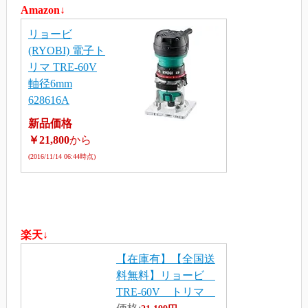
Amazon↓
リョービ
(RYOBI) 電子ト
リマ TRE-60V
軸径6mm
628616A
新品価格
￥21,800
から
(2016/11/14 06:44時点)
楽天↓
【在庫有】【全国送
料無料】リョービ
TRE-60V トリマ