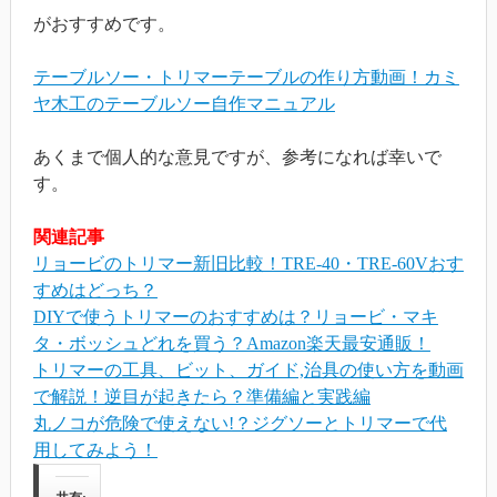
がおすすめです。
テーブルソー・トリマーテーブルの作り方動画！カミ
ヤ木工のテーブルソー自作マニュアル
あくまで個人的な意見ですが、参考になれば幸いで
す。
関連記事
リョービのトリマー新旧比較！TRE-40・TRE-60Vおす
すめはどっち？
DIYで使うトリマーのおすすめは？リョービ・マキ
タ・ボッシュどれを買う？Amazon楽天最安通販！
トリマーの工具、ビット、ガイド,治具の使い方を動画
で解説！逆目が起きたら？準備編と実践編
丸ノコが危険で使えない!？ジグソーとトリマーで代
用してみよう！