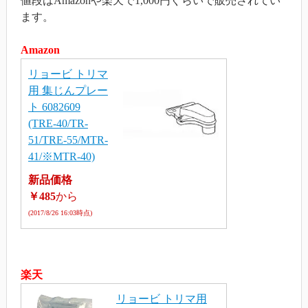
値段はAmazonや楽天で1,000円ぐらいで販売されてい
ます。
Amazon
リョービ トリマ
用 集じんプレー
ト 6082609
(TRE-40/TR-
51/TRE-55/MTR-
41/※MTR-40)
新品価格
￥485
から
(2017/8/26 16:03時点)
楽天
リョービ トリマ用