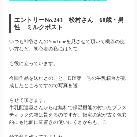
エントリーNo.243 松村さん 68歳・男
性 ミルクポスト
いつも神谷さんのYouTubeを見させて頂いて機器の使
い方など、初心者の私にはとて
も役に立っています。
今回作品を送れとのこと、DIY第一号の牛乳箱台が完
成したところですので写真を送
らせて頂きます。
牛乳配達屋さんからは無料で保温機能の付いたプラス
ティックの箱は貰えるのですが、拙宅の家が古く色彩
的にも地面に直置きの使いにくさからも、自
分で台を作ってみました。