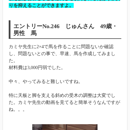
りを抑えることができますよ。
エントリーNo.246 じゅんさん 49歳・
男性 馬
カミヤ先生に2×4で馬を作ることに問題ないか確認
し、問題ないとの事で、早速、馬を作成してみまし
た。
材料費は3,000円弱でした。
中々、やってみると難しいですね。
特に天板と脚を支える斜めの受木の調整は大変でし
た。カミヤ先生の動画を見てると簡単そうなんですが
ね。。。