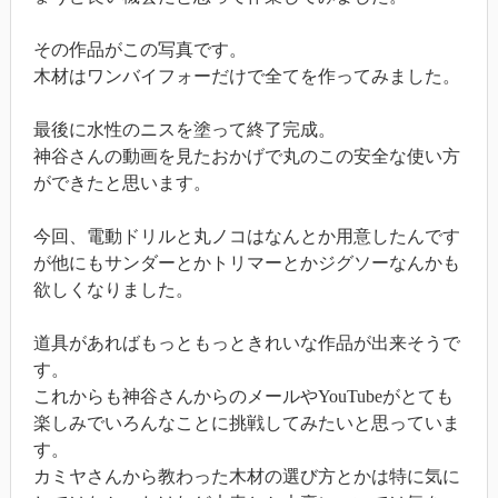
その作品がこの写真です。
木材はワンバイフォーだけで全てを作ってみました。
最後に水性のニスを塗って終了完成。
神谷さんの動画を見たおかげで丸のこの安全な使い方
ができたと思います。
今回、電動ドリルと丸ノコはなんとか用意したんです
が他にもサンダーとかトリマーとかジグソーなんかも
欲しくなりました。
道具があればもっともっときれいな作品が出来そうで
す。
これからも神谷さんからのメールやYouTubeがとても
楽しみでいろんなことに挑戦してみたいと思っていま
す。
カミヤさんから教わった木材の選び方とかは特に気に