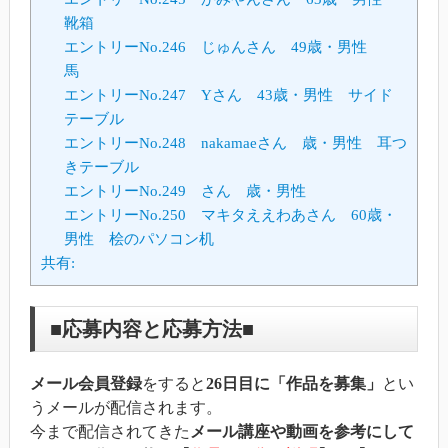
靴箱
エントリーNo.246 じゅんさん 49歳・男性
馬
エントリーNo.247 Yさん 43歳・男性 サイド
テーブル
エントリーNo.248 nakamaeさん 歳・男性 耳つ
きテーブル
エントリーNo.249 さん 歳・男性
エントリーNo.250 マキタええわあさん 60歳・
男性 桧のパソコン机
共有:
■応募内容と応募方法■
メール会員登録
をすると
26日目に「作品を募集」
とい
うメールが配信されます。
今まで配信されてきた
メール講座や動画を参考にして