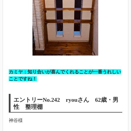
カミヤ：知り合いが喜んでくれることが一番うれしい
ことですね！
エントリーNo.242 ryouさん 62歳・男
性 整理棚
神谷様