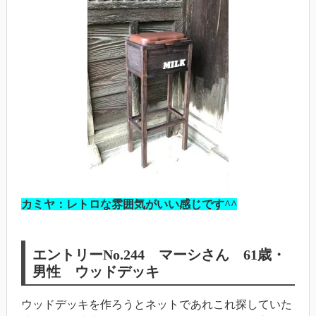
カミヤ：レトロな雰囲気がいい感じです^^
エントリーNo.244 マーシさん 61歳・
男性 ウッドデッキ
ウッドデッキを作ろうとネットであれこれ探していた