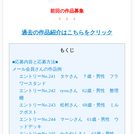
前回の作品募集
↓ ↓ ↓
過去の作品紹介はこちらをクリック
もくじ
■応募内容と応募方法■
メール会員さんの作品例
エントリーNo.241 タケさん ？歳・男性 フラ
ワースタンド
エントリーNo.242 ryouさん 62歳・男性 整理
棚
エントリーNo.243 松村さん 68歳・男性 ミル
クポスト
エントリーNo.244 マーシさん 61歳・男性 ウ
ッドデッキ
エントリーNo.245 かみやんさん 63歳・男性