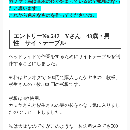
カミヤ：馬は基本の技が詰まっているので勉強になっ
たと思います！
これから色んなものを作ってくださいね。
エントリーNo.247 Yさん 43歳・男
性 サイドテーブル
ベッドサイドで作業をするためにサイドテーブルを制
作することにしました。
材料はヤフオクで1900円で購入したケヤキの一枚板、
杉生さんの10枚3000円の杉板です。
杉板は4枚使用。
カミヤさんと杉生さんの馬の杉をかなり気に入りまし
たのでリピートしました。
私は大阪なのですがこのような一枚送料込みでも500