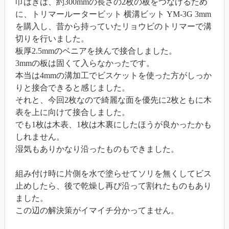
巾はぎは、約300mmの長さの2枚の板をつなげるため
に、トリマールータービット 横溝ビット YM-3G 3mm
を購入し、昔から持っていたリョウビのトリマーで溝
切りを行いました。
板厚2.5mmのベニアを挟んで接合しました。
3mmの板は固くて入らなかったです。
本当は4mmの溝加工でビスケットを使った方がしっか
りと接合できると感じました。
それと、今回2枚なので綺麗な面を優先に2枚ともに木
表を上に向けて接合しました。
でも1枚は木表、1枚は木裏にしたほうが良かったかも
しれません。
湿気もありかなり沿ったものもできました。
組み付け時に片側を水で塗らせてソリを無くしてビス
止めしたら、後で乾燥し再び沿って割れたものもあり
ました。
この辺の解決策がイマイチ分かってません。