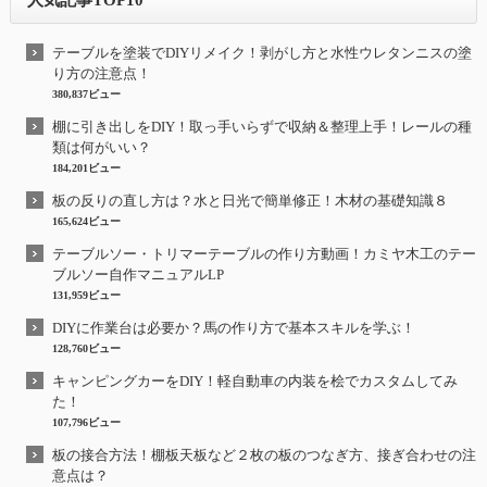
テーブルを塗装でDIYリメイク！剥がし方と水性ウレタンニスの塗
り方の注意点！
380,837ビュー
棚に引き出しをDIY！取っ手いらずで収納＆整理上手！レールの種
類は何がいい？
184,201ビュー
板の反りの直し方は？水と日光で簡単修正！木材の基礎知識８
165,624ビュー
テーブルソー・トリマーテーブルの作り方動画！カミヤ木工のテー
ブルソー自作マニュアルLP
131,959ビュー
DIYに作業台は必要か？馬の作り方で基本スキルを学ぶ！
128,760ビュー
キャンピングカーをDIY！軽自動車の内装を桧でカスタムしてみ
た！
107,796ビュー
板の接合方法！棚板天板など２枚の板のつなぎ方、接ぎ合わせの注
意点は？