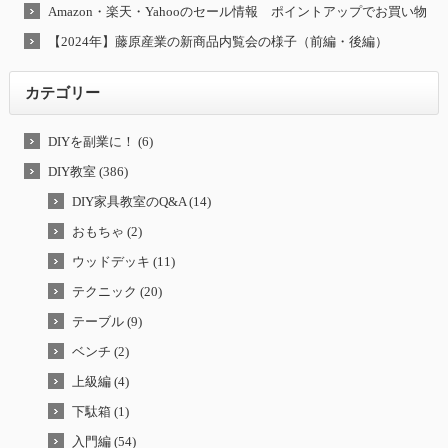
Amazon・楽天・Yahooのセール情報 ポイントアップでお買い物
【2024年】藤原産業の新商品内覧会の様子（前編・後編）
カテゴリー
DIYを副業に！ (6)
DIY教室 (386)
DIY家具教室のQ&A (14)
おもちゃ (2)
ウッドデッキ (11)
テクニック (20)
テーブル (9)
ベンチ (2)
上級編 (4)
下駄箱 (1)
入門編 (54)