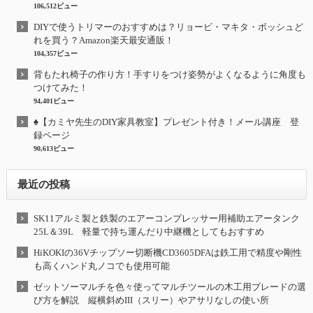
106,512ビュー
DIYで使うトリマーのおすすめは？リョービ・マキタ・ボッシュど
れを買う？Amazon楽天最安通販！
104,357ビュー
背もたれ椅子の作り方！手すりをつけ姿勢がよくなるように角度も
つけてみた！
94,401ビュー
♠【カミヤ先生のDIY家具教室】プレゼント付き！メール講座 登
録ページ
90,613ビュー
最近の投稿
SK11アルミ製と鉄製のエアーコンプレッサー用補助エアータンク
25L＆39L 軽量で持ち運んだり中継機としてもおすすめ
HiKOKIの36Vチップソー切断機CD3605DFAは鉄工用で精度や剛性
も高くハンド丸ノコでも使用可能
ゼットソーマルチを色々使ってマルチツールの木工用ブレードの選
び方を解説 縦横斜めIII（スリー）やアサリなしの使い所