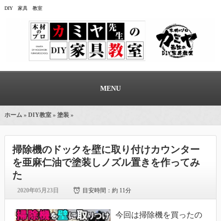
DIY 家具 教室
MENU
ホーム
»
DIY教室
»
塗装
»
掃除機のドックを壁に取り付けカウンター
を亜麻仁油で塗装しノズル置きを作ってみ
た
2020年05月23日
目安時間：
約 11分
今回は掃除機を買ったの