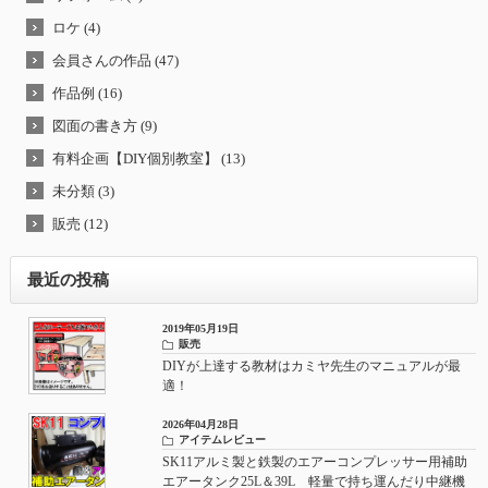
ロケ (4)
会員さんの作品 (47)
作品例 (16)
図面の書き方 (9)
有料企画【DIY個別教室】 (13)
未分類 (3)
販売 (12)
最近の投稿
2019年05月19日
販売
DIYが上達する教材はカミヤ先生のマニュアルが最
適！
2026年04月28日
アイテムレビュー
SK11アルミ製と鉄製のエアーコンプレッサー用補助
エアータンク25L＆39L 軽量で持ち運んだり中継機