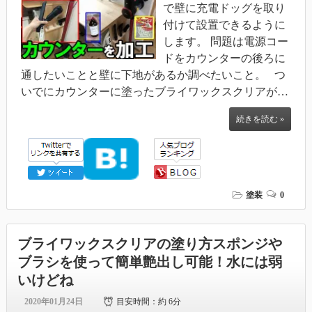
で壁に充電ドッグを取り
付けて設置できるように
します。 問題は電源コー
ドをカウンターの後ろに
通したいことと壁に下地があるか調べたいこと。 つ
いでにカウンターに塗ったブライワックスクリアが…
続きを読む »
塗装
0
ブライワックスクリアの塗り方スポンジや
ブラシを使って簡単艶出し可能！水には弱
いけどね
2020年01月24日
目安時間：
約 6分