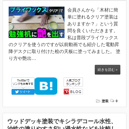
会員さんから「木材に簡
単に塗れるクリア塗装は
ありますか？」という質
問を良くいただきます。
私は普段ブライワックス
のクリアを使うのですが以前動画でも紹介した電動昇
降デスクに取り付けた桧の天板に塗ってみました。 塗
り方や艶出…
続きを読む »
塗装
0
ウッドデッキ塗装でキシラデコール水性、
油性の塗りやすさ匂い浸水性などを比較し