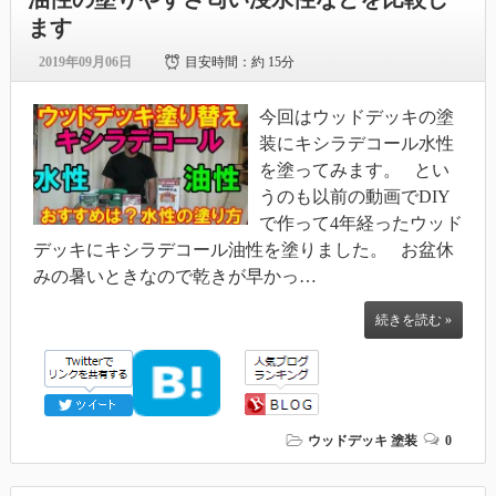
ます
2019年09月06日
目安時間：
約 15分
今回はウッドデッキの塗
装にキシラデコール水性
を塗ってみます。 とい
うのも以前の動画でDIY
で作って4年経ったウッド
デッキにキシラデコール油性を塗りました。 お盆休
みの暑いときなので乾きが早かっ…
続きを読む »
ウッドデッキ
塗装
0