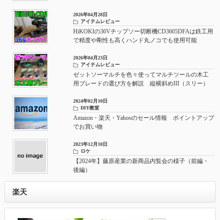
としてもおすすめ
2026年04月28日
アイテムレビュー
HiKOKIの36Vチップソー切断機CD3605DFAは鉄工用
で精度や剛性も高くハンド丸ノコでも使用可能
2026年04月23日
アイテムレビュー
ゼットソーマルチを色々使ってマルチツールの木工
用ブレードの選び方を解説 縦横斜めIII（スリー）
やアサリなしの使い所
2024年02月10日
DIY教室
Amazon・楽天・Yahooのセール情報 ポイントアップ
でお買い物
2023年12月10日
ロケ
【2024年】藤原産業の新商品内覧会の様子（前編・
後編）
楽天