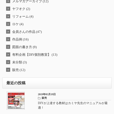
メルマガアーカイブ (12)
ヤフオク (2)
リフォーム (4)
ロケ (4)
会員さんの作品 (47)
作品例 (16)
図面の書き方 (9)
有料企画【DIY個別教室】 (13)
未分類 (3)
販売 (12)
最近の投稿
2019年05月19日
販売
DIYが上達する教材はカミヤ先生のマニュアルが最
適！