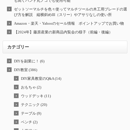
も高くハンド丸ノコでも使用可能
ゼットソーマルチを色々使ってマルチツールの木工用ブレードの選
び方を解説 縦横斜めIII（スリー）やアサリなしの使い所
Amazon・楽天・Yahooのセール情報 ポイントアップでお買い物
【2024年】藤原産業の新商品内覧会の様子（前編・後編）
カテゴリー
DIYを副業に！ (6)
DIY教室 (386)
DIY家具教室のQ&A (14)
おもちゃ (2)
ウッドデッキ (11)
テクニック (20)
テーブル (9)
ベンチ (2)