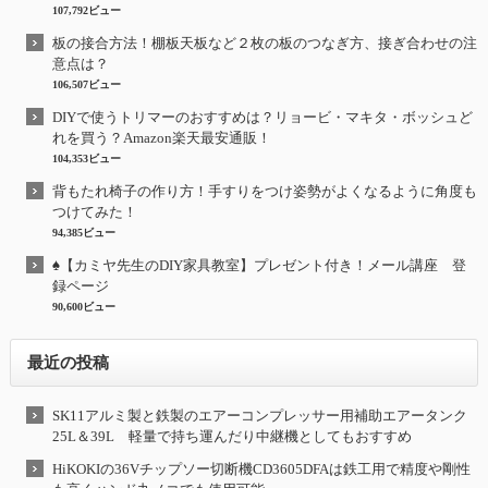
107,792ビュー
板の接合方法！棚板天板など２枚の板のつなぎ方、接ぎ合わせの注
意点は？
106,507ビュー
DIYで使うトリマーのおすすめは？リョービ・マキタ・ボッシュど
れを買う？Amazon楽天最安通販！
104,353ビュー
背もたれ椅子の作り方！手すりをつけ姿勢がよくなるように角度も
つけてみた！
94,385ビュー
♠【カミヤ先生のDIY家具教室】プレゼント付き！メール講座 登
録ページ
90,600ビュー
最近の投稿
SK11アルミ製と鉄製のエアーコンプレッサー用補助エアータンク
25L＆39L 軽量で持ち運んだり中継機としてもおすすめ
HiKOKIの36Vチップソー切断機CD3605DFAは鉄工用で精度や剛性