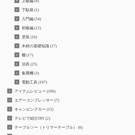
上級編 (4)
下駄箱 (1)
入門編 (54)
初級編 (12)
塗装 (16)
木材の基礎知識 (17)
棚 (17)
治具 (25)
集塵機 (3)
電動工具 (187)
アイテムレビュー (190)
エアーコンプレッサー (7)
キャンピングカー (15)
テレビで紹介DIY (2)
テーブルソー（トリマーテーブル） (6)