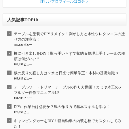
詳しいプロフィールはコチラ
人気記事TOP10
テーブルを塗装でDIYリメイク！剥がし方と水性ウレタンニスの塗
り方の注意点！
380,824ビュー
棚に引き出しをDIY！取っ手いらずで収納＆整理上手！レールの種
類は何がいい？
184,196ビュー
板の反りの直し方は？水と日光で簡単修正！木材の基礎知識８
165,615ビュー
テーブルソー・トリマーテーブルの作り方動画！カミヤ木工のテー
ブルソー自作マニュアルLP
131,939ビュー
DIYに作業台は必要か？馬の作り方で基本スキルを学ぶ！
128,750ビュー
キャンピングカーをDIY！軽自動車の内装を桧でカスタムしてみ
た！