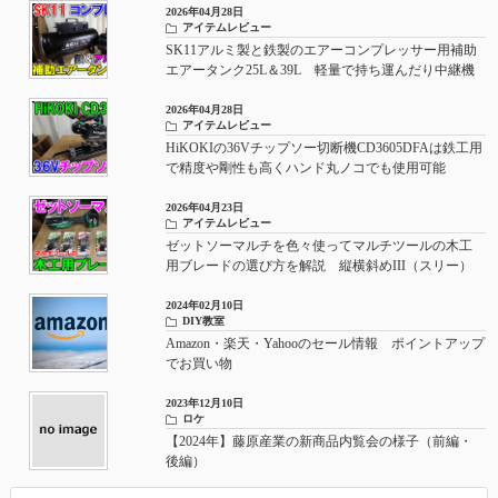
2026年04月28日
アイテムレビュー
SK11アルミ製と鉄製のエアーコンプレッサー用補助
エアータンク25L＆39L 軽量で持ち運んだり中継機
としてもおすすめ
2026年04月28日
アイテムレビュー
HiKOKIの36Vチップソー切断機CD3605DFAは鉄工用
で精度や剛性も高くハンド丸ノコでも使用可能
2026年04月23日
アイテムレビュー
ゼットソーマルチを色々使ってマルチツールの木工
用ブレードの選び方を解説 縦横斜めIII（スリー）
やアサリなしの使い所
2024年02月10日
DIY教室
Amazon・楽天・Yahooのセール情報 ポイントアップ
でお買い物
2023年12月10日
ロケ
【2024年】藤原産業の新商品内覧会の様子（前編・
後編）