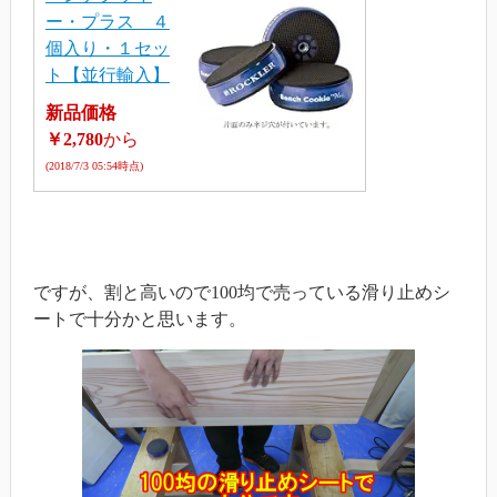
ー・プラス ４
個入り・１セッ
ト【並行輸入】
新品価格
￥2,780
から
(2018/7/3 05:54時点)
ですが、割と高いので100均で売っている滑り止めシ
ートで十分かと思います。