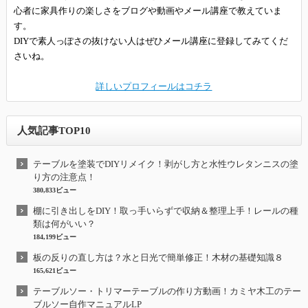
心者に家具作りの楽しさをブログや動画やメール講座で教えていま
す。
DIYで素人っぽさの抜けない人はぜひメール講座に登録してみてくだ
さいね。
詳しいプロフィールはコチラ
人気記事TOP10
テーブルを塗装でDIYリメイク！剥がし方と水性ウレタンニスの塗
り方の注意点！
380,833ビュー
棚に引き出しをDIY！取っ手いらずで収納＆整理上手！レールの種
類は何がいい？
184,199ビュー
板の反りの直し方は？水と日光で簡単修正！木材の基礎知識８
165,621ビュー
テーブルソー・トリマーテーブルの作り方動画！カミヤ木工のテー
ブルソー自作マニュアルLP