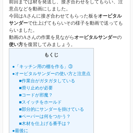
前回までは材を発送し、接ぎ合わせをしてもらい、注
意点などを動画にしました。
今回はAさんに接ぎ合わせてもらった板を
オービタル
サンダー
で仕上げてもらいその様子を動画で送っても
らいました。
動画のAさんの作業を見ながら
オービタルサンダー
の
使い方
を復習してみましょう。
もくじ
●「キッチン用の棚を作る」③
●オービタルサンダーの使い方と注意点
■作業台がガタガタしている
■滑り止めが必要
■コードが邪魔？
■スイッチをホールド
■部分的にサンダーを掛けている
■ペーパーは何をつかう？
■木材を仕上げる番手は？
●最後に