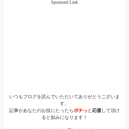
Sponsord Link
し
す
し
て
る
て
Twitter
に
Google+
で
は
で
共
ク
共
有
リ
有
(新
ッ
(新
し
ク
し
い
し
い
ウ
て
ウ
ィ
く
ィ
ン
だ
ン
ド
さ
ド
ウ
い
ウ
で
(新
で
開
し
開
き
い
き
ま
ウ
ま
す)
ィ
す)
ン
ド
ウ
で
開
き
ま
す)
いつもブログを読んでいただいてありがとうございま
す。
記事があなたのお役にたったら
ポチっ
と
応援
して頂け
ると励みになります！