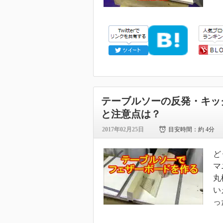
テーブルソーの反発・キッ
と注意点は？
2017年02月25日
目安時間：
約 4分
ど
マ
丸
い
っ