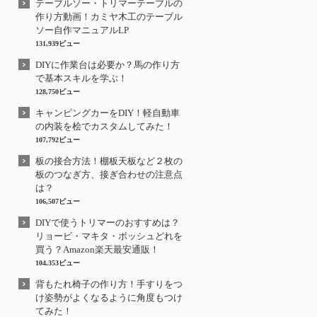
テーブルソー・トリマーテーブルの
作り方動画！カミヤ木工のテーブル
ソー自作マニュアルLP
131,939ビュー
DIYに作業台は必要か？馬の作り方
で基本スキルを学ぶ！
128,750ビュー
キャンピングカーをDIY！軽自動車
の内装を桧でカスタムしてみた！
107,792ビュー
板の接合方法！棚板天板など２枚の
板のつなぎ方、接ぎ合わせの注意点
は？
106,507ビュー
DIYで使うトリマーのおすすめは？
リョービ・マキタ・ボッシュどれを
買う？Amazon楽天最安通販！
104,353ビュー
背もたれ椅子の作り方！手すりをつ
け姿勢がよくなるように角度もつけ
てみた！