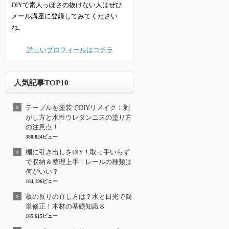
DIYで素人っぽさの抜けない人はぜひ
メール講座に登録してみてください
ね。
詳しいプロフィールはコチラ
人気記事TOP10
テーブルを塗装でDIYリメイク！剥
がし方と水性ウレタンニスの塗り方
の注意点！
380,824ビュー
棚に引き出しをDIY！取っ手いらず
で収納＆整理上手！レールの種類は
何がいい？
184,196ビュー
板の反りの直し方は？水と日光で簡
単修正！木材の基礎知識８
165,615ビュー