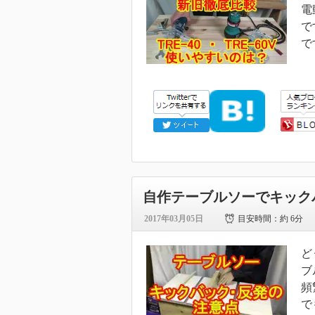
電
で
で
自作テーブルソーでキック
2017年03月05日
目安時間：
約 6分
ど
ブ
頻
で