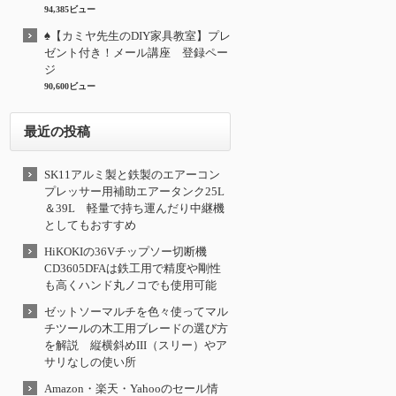
94,385ビュー
♠【カミヤ先生のDIY家具教室】プレ
ゼント付き！メール講座 登録ペー
ジ
90,600ビュー
最近の投稿
SK11アルミ製と鉄製のエアーコン
プレッサー用補助エアータンク25L
＆39L 軽量で持ち運んだり中継機
としてもおすすめ
HiKOKIの36Vチップソー切断機
CD3605DFAは鉄工用で精度や剛性
も高くハンド丸ノコでも使用可能
ゼットソーマルチを色々使ってマル
チツールの木工用ブレードの選び方
を解説 縦横斜めIII（スリー）やア
サリなしの使い所
Amazon・楽天・Yahooのセール情