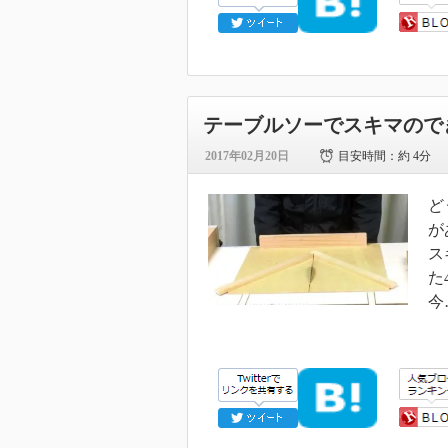
テーブルソーでスキマので
2017年02月20日
目安時間：
約 4分
ど
が
ス
た
今