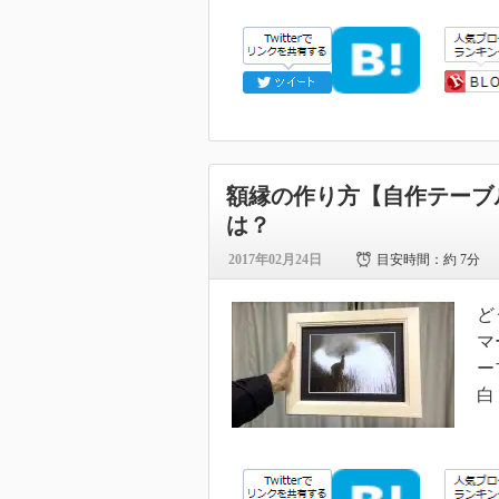
額縁の作り方【自作テーブ
は？
2017年02月24日
目安時間：
約 7分
ど
マ
ー
白