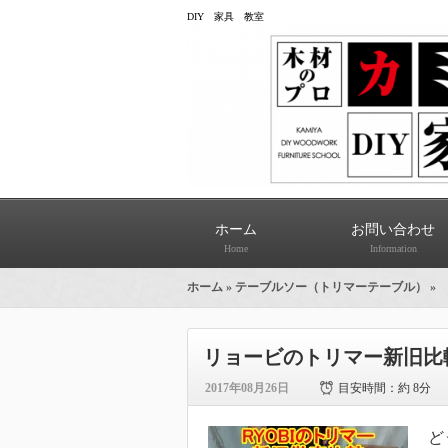
DIY 家具 教室
ホーム
お問い合わせ
Home
Information
ホーム
»
テーブルソー（トリマーテーブル）
»
リョービのトリマー新旧比較！
2017年08月26日
目安時間：
約 8分
ど