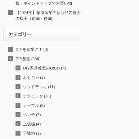
報 ポイントアップでお買い物
【2024年】藤原産業の新商品内覧会
の様子（前編・後編）
カテゴリー
DIYを副業に！ (6)
DIY教室 (386)
DIY家具教室のQ&A (14)
おもちゃ (2)
ウッドデッキ (11)
テクニック (20)
テーブル (9)
ベンチ (2)
上級編 (4)
下駄箱 (1)