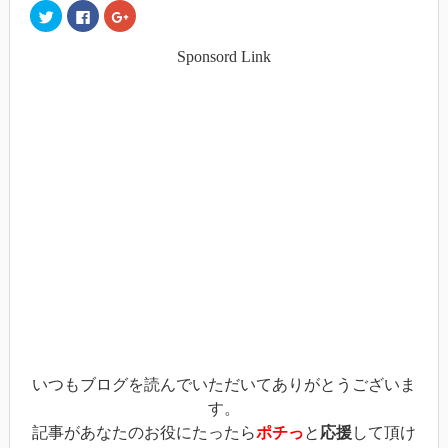
ク
Facebook
ク
リ
で
リ
ッ
共
ッ
ク
有
ク
Sponsord Link
し
す
し
て
る
て
Twitter
に
Google+
で
は
で
共
ク
共
有
リ
有
(新
ッ
(新
し
ク
し
い
し
い
ウ
て
ウ
ィ
く
ィ
ン
だ
ン
ド
さ
ド
ウ
い
ウ
で
(新
で
開
し
開
き
い
き
ま
ウ
ま
す)
ィ
す)
ン
ド
ウ
で
開
き
ま
す)
いつもブログを読んでいただいてありがとうございま
す。
記事があなたのお役にたったら
ポチっ
と
応援
して頂け