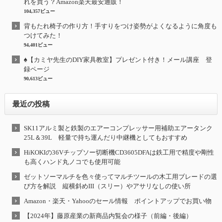
れを買う？Amazon楽天最安通販！
104,357ビュー
背もたれ椅子の作り方！手すりをつけ姿勢がよくなるように角度も
つけてみた！
94,401ビュー
♠【カミヤ先生のDIY家具教室】プレゼント付き！メール講座 登
録ページ
90,613ビュー
最近の投稿
SK11アルミ製と鉄製のエアーコンプレッサー用補助エアータンク
25L＆39L 軽量で持ち運んだり中継機としてもおすすめ
HiKOKIの36Vチップソー切断機CD3605DFAは鉄工用で精度や剛性
も高くハンド丸ノコでも使用可能
ゼットソーマルチを色々使ってマルチツールの木工用ブレードの選
び方を解説 縦横斜めIII（スリー）やアサリなしの使い所
Amazon・楽天・Yahooのセール情報 ポイントアップでお買い物
【2024年】藤原産業の新商品内覧会の様子（前編・後編）