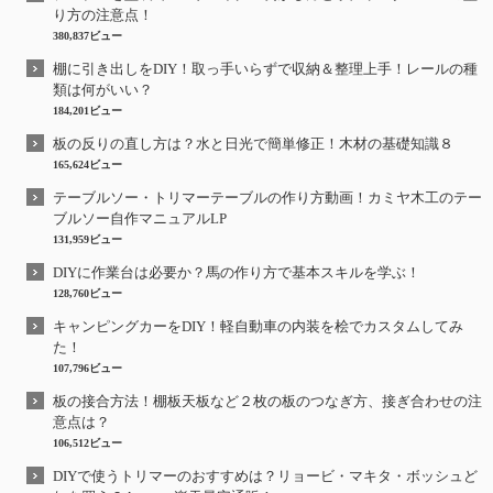
り方の注意点！
380,837ビュー
棚に引き出しをDIY！取っ手いらずで収納＆整理上手！レールの種
類は何がいい？
184,201ビュー
板の反りの直し方は？水と日光で簡単修正！木材の基礎知識８
165,624ビュー
テーブルソー・トリマーテーブルの作り方動画！カミヤ木工のテー
ブルソー自作マニュアルLP
131,959ビュー
DIYに作業台は必要か？馬の作り方で基本スキルを学ぶ！
128,760ビュー
キャンピングカーをDIY！軽自動車の内装を桧でカスタムしてみ
た！
107,796ビュー
板の接合方法！棚板天板など２枚の板のつなぎ方、接ぎ合わせの注
意点は？
106,512ビュー
DIYで使うトリマーのおすすめは？リョービ・マキタ・ボッシュど