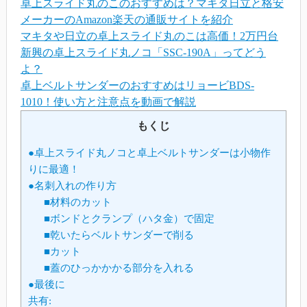
卓上スライド丸のこのおすすめは？マキタ日立と格安
メーカーのAmazon楽天の通販サイトを紹介
マキタや日立の卓上スライド丸のこは高価！2万円台
新興の卓上スライド丸ノコ「SSC-190A」ってどう
よ？
卓上ベルトサンダーのおすすめはリョービBDS-
1010！使い方と注意点を動画で解説
もくじ
●卓上スライド丸ノコと卓上ベルトサンダーは小物作
りに最適！
●名刺入れの作り方
■材料のカット
■ボンドとクランプ（ハタ金）で固定
■乾いたらベルトサンダーで削る
■カット
■蓋のひっかかかる部分を入れる
●最後に
共有: