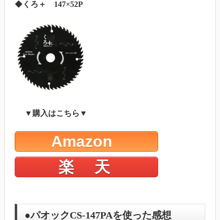
◆
くろ＋ 147×52P
▼購入はこちら▼
Amazon
楽 天
●パオックCS-147PAを使った感想