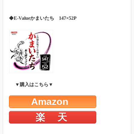
◆
E-Valueかまいたち 147×52P
▼購入はこちら▼
Amazon
楽 天