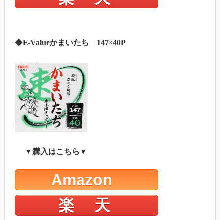
◆
E-Valueかまいたち 147×40P
▼購入はこちら▼
Amazon
楽 天