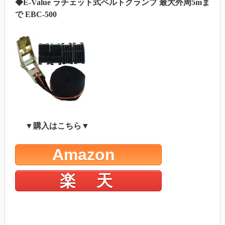
◆E-Value ラチェット式ベルトクランプ 最大外周5mま
で EBC-500
▼購入はこちら▼
Amazon
楽 天