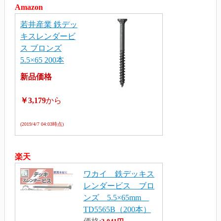
Amazon
若井産業 鉄デッ
キスレンダービ
ス ブロンズ
5.5×65 200本
新品価格
￥3,179
から
(2019/4/7 04:03時点)
楽天
ワカイ 鉄デッキス
レンダービス ブロ
ンズ 5.5×65mm
TD5565B（200本）