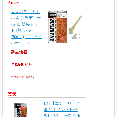
Amazon
大阪ガスケミカ
ル キシラデコー
ル 4L 塗装セッ
ト (無印ハケ
(50mm), 111 ウォ
ルナット)
新品価格
￥8,640
から
(2019/5/7 05:33時点)
楽天
[R] 【エントリー全
商品ポイント10倍
5/1～6/1】 ☆期間限