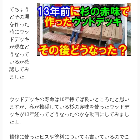
でちょう
どその塀
を作った
時にウッ
ドデッキ
が現在ど
うなって
いるか確
認してみ
ました。
ウッドデッキの寿命は10年持てば良いところだと思い
ますが、私が推奨している杉の赤味を使ったウッドデ
ッキが13年経ってどうなったのかを動画にしてみまし
たよ。
補修に使ったビスや塗料についても書いているのでこ