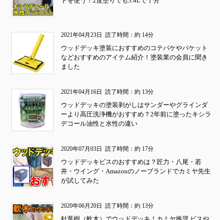
トを使う！2度塗りでも3.4Lで十分
2021年04月23日
読了時間：約 14分
ウッドデッキ塗装におすすめのコテバケやバケット
などおすすめのアイテム紹介！塗装業の会員に聞き
ました
2021年04月16日
読了時間：約 13分
ウッドデッキの塗装剥がしはサンダーやグラインダ
ーより高圧洗浄機がおすすめ？2年前に塗ったキシラ
デコール油性と水性の違い
2020年07月03日
読了時間：約 17分
ウッドデッキビスのおすすめは？匠力・八尾・若
井・ウイング・Amazonのノーブランドでカミヤ先生
が試してみた
2020年06月20日
読了時間：約 13分
針葉樹（軟木）でウッドデッキ！カミヤ推奨 ビスや