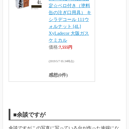
定☆ベロ付き（塗料
缶の注ぎ口用具） キ
シラデコール 111ウ
ォルナット [4L]
XyLadecor 大阪ガス
ケミカル
価格:
7,555円
(2019/5/7 05:34時点)
感想(0件)
■余談ですが
余談ですがこの写真に写っている台が作った途端にな