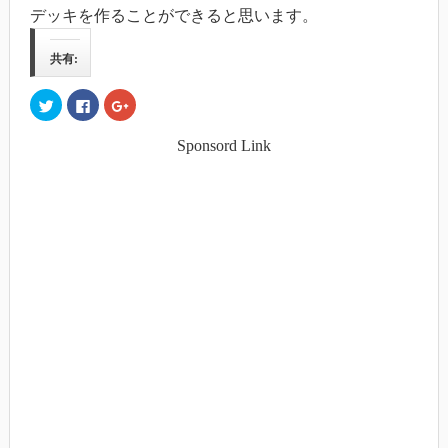
デッキを作ることができると思います。
共有:
ク
Facebook
ク
リ
で
リ
ッ
共
ッ
ク
有
ク
Sponsord Link
し
す
し
て
る
て
Twitter
に
Google+
で
は
で
共
ク
共
有
リ
有
(新
ッ
(新
し
ク
し
い
し
い
ウ
て
ウ
ィ
く
ィ
ン
だ
ン
ド
さ
ド
ウ
い
ウ
で
(新
で
開
し
開
き
い
き
ま
ウ
ま
す)
ィ
す)
ン
ド
ウ
で
開
き