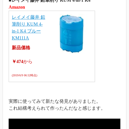
■レイメイ藤井 鉛筆削り KUM 4-in-1 K4
Amazon
レイメイ藤井 鉛
筆削り KUM 4-
in-1 K4 ブルー
KM111A
新品価格
￥474
から
(2019/6/9 06:52時点)
実際に使ってみて新たな発見がありました。
これ結構考えられて作ったんだなと感じます。