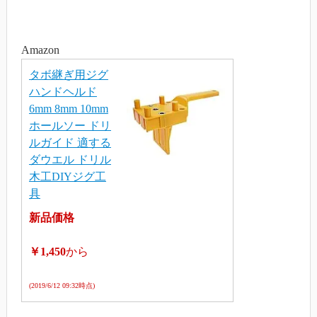
Amazon
タボ継ぎ用ジグ
ハンドヘルド
6mm 8mm 10mm
ホールソー ドリ
ルガイド 適する
ダウエル ドリル
木工DIYジグ工
具
新品価格
￥1,450
から
(2019/6/12 09:32時点)