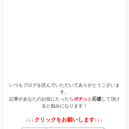
で
は
で
共
ク
共
有
リ
有
(新
ッ
(新
し
ク
し
い
し
い
ウ
て
ウ
ィ
く
ィ
ン
だ
ン
ド
さ
ド
ウ
い
ウ
で
(新
で
開
し
開
き
い
き
ま
ウ
ま
す)
ィ
す)
ン
ド
ウ
で
開
き
ま
す)
いつもブログを読んでいただいてありがとうございま
す。
記事があなたのお役にたったら
ポチっ
と
応援
して頂け
ると励みになります！
↓↓↓クリックをお願いします↓↓↓