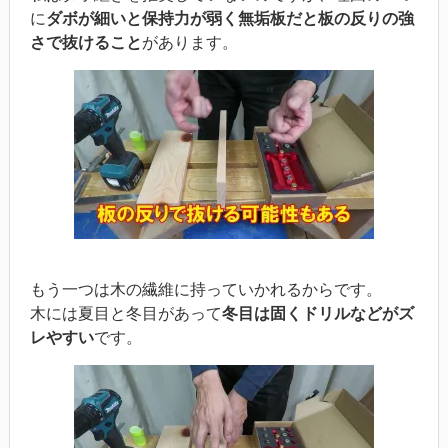
に
ダボが細いと保持力が弱く無垢板だと板の反りの強
さで抜けること
があります。
もう一つは木の繊維に持っていかれるからです。
木には夏目と冬目があって
冬目は固くドリルなどがズ
レやすい
です。