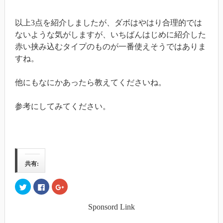
以上3点を紹介しましたが、ダボはやはり合理的では
ないような気がしますが、いちばんはじめに紹介した
赤い挟み込むタイプのものが一番使えそうではありま
すね。
他にもなにかあったら教えてくださいね。
参考にしてみてください。
共有:
ク
Facebook
ク
リ
で
リ
ッ
共
ッ
ク
有
ク
Sponsord Link
し
す
し
て
る
て
Twitter
に
Google+