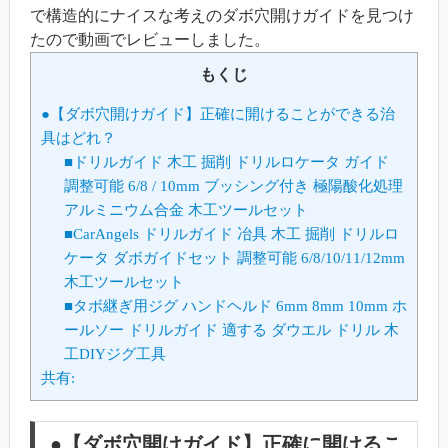
で構造的にナイスな考えのダボ穴開けガイドを見つけ
たので動画でレビューしました。
もくじ
●【ダボ穴開けガイド】正確に開けることができる治
具はどれ？
■ドリルガイド 木工 掘削 ドリルロケータ ガイド
調整可能 6/8 / 10mm ブッシング付き 極陽酸化処理
アルミニウム合金 木工ツールセット
■CarAngels ドリルガイド 冶具 木工 掘削 ドリルロ
ケータ ダボガイドセット 調整可能 6/8/10/11/12mm
木工ツールセット
■タボ継ぎ用ジグ ハンドヘルド 6mm 8mm 10mm ホ
ールソー ドリルガイド 適する ダウエル ドリル 木
工DIYジグ工具
共有:
●【ダボ穴開けガイド】正確に開けるこ