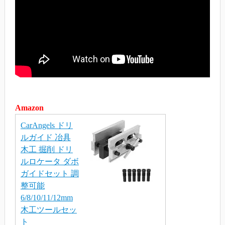
Amazon
CarAngels ドリ
ルガイド 冶具
木工 掘削 ドリ
ルロケータ ダボ
ガイドセット 調
整可能
6/8/10/11/12mm
木工ツールセッ
ト