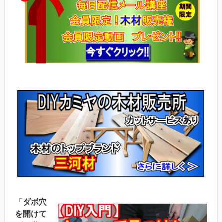
「
ダボ穴
を開けて