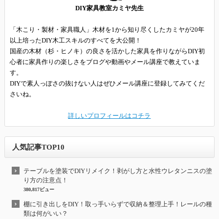
DIY家具教室カミヤ先生
「木こり・製材・家具職人」木材を1から知り尽くしたカミヤが20年
以上培ったDIY木工スキルのすべてを大公開！
国産の木材（杉・ヒノキ）の良さを活かした家具を作りながらDIY初
心者に家具作りの楽しさをブログや動画やメール講座で教えていま
す。
DIYで素人っぽさの抜けない人はぜひメール講座に登録してみてくだ
さいね。
詳しいプロフィールはコチラ
人気記事TOP10
テーブルを塗装でDIYリメイク！剥がし方と水性ウレタンニスの塗
り方の注意点！
380,817ビュー
棚に引き出しをDIY！取っ手いらずで収納＆整理上手！レールの種
類は何がいい？