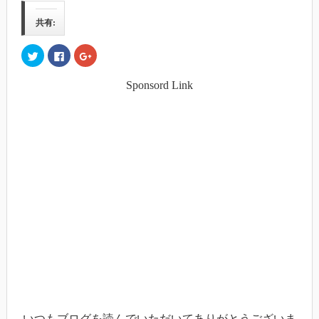
共有:
ク
Facebook
ク
リ
で
リ
ッ
共
ッ
ク
有
ク
Sponsord Link
し
す
し
て
る
て
Twitter
に
Google+
で
は
で
共
ク
共
有
リ
有
(新
ッ
(新
し
ク
し
い
し
い
ウ
て
ウ
ィ
く
ィ
ン
だ
ン
ド
さ
ド
ウ
い
ウ
で
(新
で
開
し
開
き
い
き
ま
ウ
ま
す)
ィ
す)
ン
ド
ウ
で
開
き
ま
す)
いつもブログを読んでいただいてありがとうございま