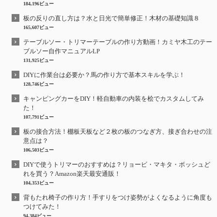
184,196ビュー
板の反りの直し方は？水と日光で簡単修正！木材の基礎知識８
165,607ビュー
テーブルソー・トリマーテーブルの作り方動画！カミヤ木工のテー
ブルソー自作マニュアルLP
131,925ビュー
DIYに作業台は必要か？馬の作り方で基本スキルを学ぶ！
128,746ビュー
キャンピングカーをDIY！軽自動車の内装を桧でカスタムしてみ
た！
107,791ビュー
板の接合方法！棚板天板など２枚の板のつなぎ方、接ぎ合わせの注
意点は？
106,503ビュー
DIYで使うトリマーのおすすめは？リョービ・マキタ・ボッシュど
れを買う？Amazon楽天最安通販！
104,353ビュー
背もたれ椅子の作り方！手すりをつけ姿勢がよくなるように角度も
つけてみた！
94,384ビュー