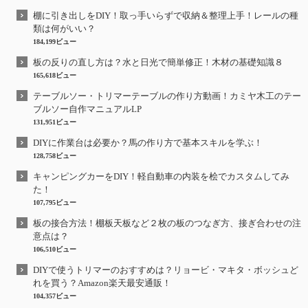
棚に引き出しをDIY！取っ手いらずで収納＆整理上手！レールの種
類は何がいい？
184,199ビュー
板の反りの直し方は？水と日光で簡単修正！木材の基礎知識８
165,618ビュー
テーブルソー・トリマーテーブルの作り方動画！カミヤ木工のテー
ブルソー自作マニュアルLP
131,951ビュー
DIYに作業台は必要か？馬の作り方で基本スキルを学ぶ！
128,758ビュー
キャンピングカーをDIY！軽自動車の内装を桧でカスタムしてみ
た！
107,795ビュー
板の接合方法！棚板天板など２枚の板のつなぎ方、接ぎ合わせの注
意点は？
106,510ビュー
DIYで使うトリマーのおすすめは？リョービ・マキタ・ボッシュど
れを買う？Amazon楽天最安通販！
104,357ビュー