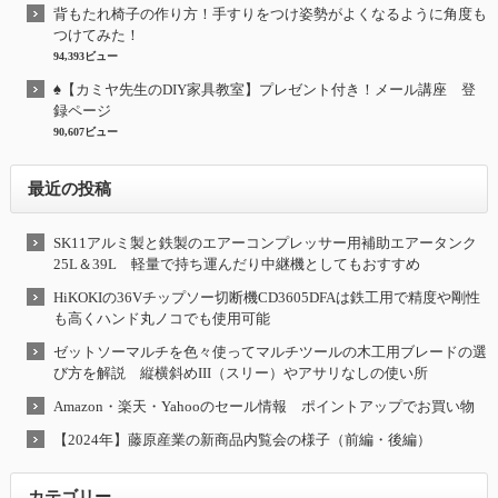
背もたれ椅子の作り方！手すりをつけ姿勢がよくなるように角度も
つけてみた！
94,393ビュー
♠【カミヤ先生のDIY家具教室】プレゼント付き！メール講座 登
録ページ
90,607ビュー
最近の投稿
SK11アルミ製と鉄製のエアーコンプレッサー用補助エアータンク
25L＆39L 軽量で持ち運んだり中継機としてもおすすめ
HiKOKIの36Vチップソー切断機CD3605DFAは鉄工用で精度や剛性
も高くハンド丸ノコでも使用可能
ゼットソーマルチを色々使ってマルチツールの木工用ブレードの選
び方を解説 縦横斜めIII（スリー）やアサリなしの使い所
Amazon・楽天・Yahooのセール情報 ポイントアップでお買い物
【2024年】藤原産業の新商品内覧会の様子（前編・後編）
カテゴリー