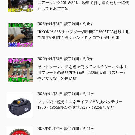
エアータンク25L＆39L 軽量で持ち運んだり中継機
としてもおすすめ
2026年04月28日
読了時間：約 6分
HiKOKIの36Vチップソー切断機CD3605DFAは鉄工用
で精度や剛性も高くハンド丸ノコでも使用可能
2026年04月23日
読了時間：約 3分
ゼットソーマルチを色々使ってマルチツールの木工
用ブレードの選び方を解説 縦横斜めIII（スリー）
やアサリなしの使い所
2023年01月31日
読了時間：約 11分
マキタ純正超え！エネライフ18V互換バッテリー
1850・1855B/HCや薄型1828・1825B/Tなど
2023年01月27日
読了時間：約 11分