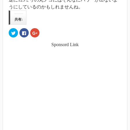
うにしているのかもしれませんね。
共有:
ク
Facebook
ク
リ
で
リ
ッ
共
ッ
ク
有
ク
Sponsord Link
し
す
し
て
る
て
Twitter
に
Google+
で
は
で
共
ク
共
有
リ
有
(新
ッ
(新
し
ク
し
い
し
い
ウ
て
ウ
ィ
く
ィ
ン
だ
ン
ド
さ
ド
ウ
い
ウ
で
(新
で
開
し
開
き
い
き
ま
ウ
ま
す)
ィ
す)
ン
ド
ウ
で
開
き