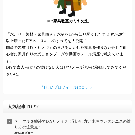
DIY家具教室カミヤ先生
「木こり・製材・家具職人」木材を1から知り尽くしたカミヤが20年
以上培ったDIY木工スキルのすべてを大公開！
国産の木材（杉・ヒノキ）の良さを活かした家具を作りながらDIY初
心者に家具作りの楽しさをブログや動画やメール講座で教えていま
す。
DIYで素人っぽさの抜けない人はぜひメール講座に登録してみてくだ
さいね。
詳しいプロフィールはコチラ
人気記事TOP10
テーブルを塗装でDIYリメイク！剥がし方と水性ウレタンニスの塗
り方の注意点！
380,828ビュー