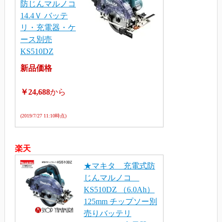
防じんマルノコ
14.4Ｖ バッテ
リ・充電器・ケ
ース別売
KS510DZ
新品価格
￥24,688
から
(2019/7/27 11:10時点)
楽天
★マキタ 充電式防
じんマルノコ
KS510DZ （6.0Ah）
125mm チップソー別
売りバッテリ