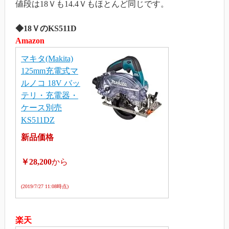
値段は18Ｖも14.4Ｖもほとんど同じです。
◆18ＶのKS511D
Amazon
マキタ(Makita)
125mm充電式マ
ルノコ 18V バッ
テリ・充電器・
ケース別売
KS511DZ
新品価格
￥28,200
から
(2019/7/27 11:08時点)
楽天