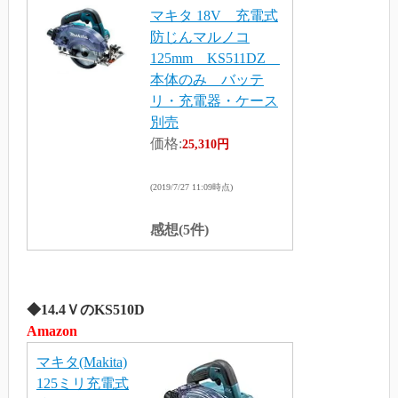
マキタ 18V 充電式
防じんマルノコ
125mm KS511DZ
本体のみ バッテ
リ・充電器・ケース
別売
価格:
25,310円
(2019/7/27 11:09時点)
感想(5件)
◆14.4ＶのKS510D
Amazon
マキタ(Makita)
125ミリ充電式