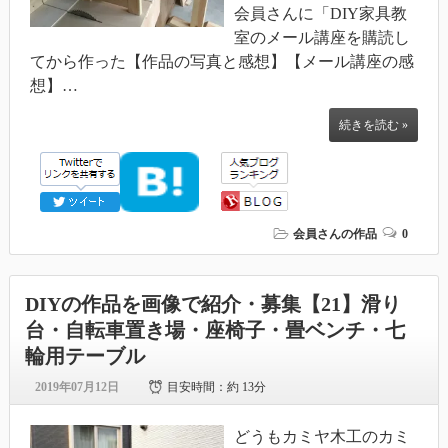
会員さんに「DIY家具教
室のメール講座を購読し
てから作った【作品の写真と感想】【メール講座の感
想】…
続きを読む »
会員さんの作品
0
DIYの作品を画像で紹介・募集【21】滑り
台・自転車置き場・座椅子・畳ベンチ・七
輪用テーブル
2019年07月12日
目安時間：
約 13分
どうもカミヤ木工のカミ