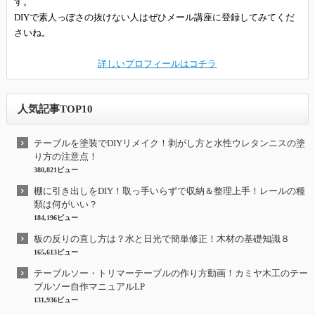
す。
DIYで素人っぽさの抜けない人はぜひメール講座に登録してみてくだ
さいね。
詳しいプロフィールはコチラ
人気記事TOP10
テーブルを塗装でDIYリメイク！剥がし方と水性ウレタンニスの塗
り方の注意点！
380,821ビュー
棚に引き出しをDIY！取っ手いらずで収納＆整理上手！レールの種
類は何がいい？
184,196ビュー
板の反りの直し方は？水と日光で簡単修正！木材の基礎知識８
165,613ビュー
テーブルソー・トリマーテーブルの作り方動画！カミヤ木工のテー
ブルソー自作マニュアルLP
131,936ビュー