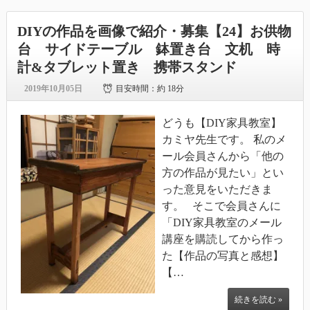
DIYの作品を画像で紹介・募集【24】お供物
台 サイドテーブル 鉢置き台 文机 時
計&タブレット置き 携帯スタンド
2019年10月05日
目安時間：
約 18分
どうも【DIY家具教室】
カミヤ先生です。 私のメ
ール会員さんから「他の
方の作品が見たい」とい
った意見をいただきま
す。 そこで会員さんに
「DIY家具教室のメール
講座を購読してから作っ
た【作品の写真と感想】
【…
続きを読む »