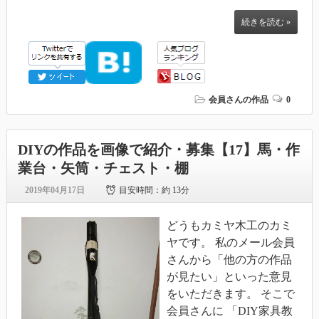
続きを読む »
会員さんの作品
0
DIYの作品を画像で紹介・募集【17】馬・作
業台・矢筒・チェスト・棚
2019年04月17日
目安時間：
約 13分
どうもカミヤ木工のカミ
ヤです。 私のメール会員
さんから「他の方の作品
が見たい」といった意見
をいただきます。 そこで
会員さんに 「DIY家具教