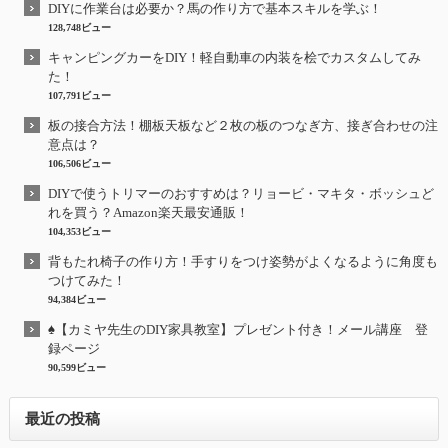
DIYに作業台は必要か？馬の作り方で基本スキルを学ぶ！
128,748ビュー
キャンピングカーをDIY！軽自動車の内装を桧でカスタムしてみ
た！
107,791ビュー
板の接合方法！棚板天板など２枚の板のつなぎ方、接ぎ合わせの注
意点は？
106,506ビュー
DIYで使うトリマーのおすすめは？リョービ・マキタ・ボッシュど
れを買う？Amazon楽天最安通販！
104,353ビュー
背もたれ椅子の作り方！手すりをつけ姿勢がよくなるように角度も
つけてみた！
94,384ビュー
♠【カミヤ先生のDIY家具教室】プレゼント付き！メール講座 登
録ページ
90,599ビュー
最近の投稿