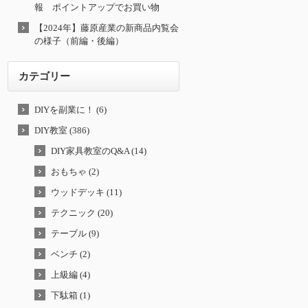
報 ポイントアップでお買い物
【2024年】藤原産業の新商品内覧会
の様子（前編・後編）
カテゴリー
DIYを副業に！ (6)
DIY教室 (386)
DIY家具教室のQ&A (14)
おもちゃ (2)
ウッドデッキ (11)
テクニック (20)
テーブル (9)
ベンチ (2)
上級編 (4)
下駄箱 (1)