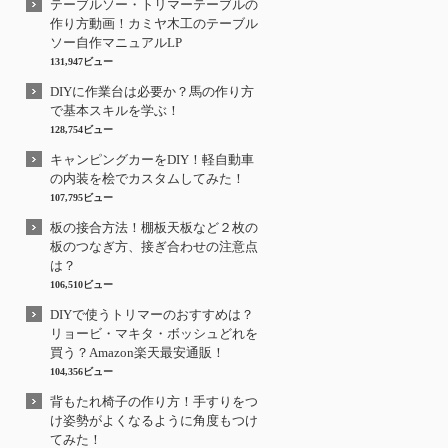
テーブルソー・トリマーテーブルの
作り方動画！カミヤ木工のテーブル
ソー自作マニュアルLP
131,947ビュー
DIYに作業台は必要か？馬の作り方
で基本スキルを学ぶ！
128,754ビュー
キャンピングカーをDIY！軽自動車
の内装を桧でカスタムしてみた！
107,795ビュー
板の接合方法！棚板天板など２枚の
板のつなぎ方、接ぎ合わせの注意点
は？
106,510ビュー
DIYで使うトリマーのおすすめは？
リョービ・マキタ・ボッシュどれを
買う？Amazon楽天最安通販！
104,356ビュー
背もたれ椅子の作り方！手すりをつ
け姿勢がよくなるように角度もつけ
てみた！