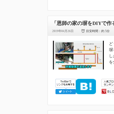
「恩師の家の塀をDIYで
2019年04月26日
目安時間：
約 5分
ど
塀
し
を