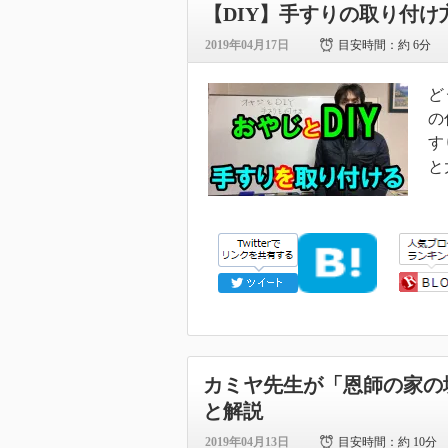
【DIY】手すりの取り付
2019年04月17日
目安時間：
約 6分
ど
の
す
と
カミヤ先生が「恩師の家の
と解説
2019年04月13日
目安時間：
約 10分