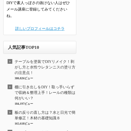
DIYで素人っぽさの抜けない人はぜひ
メール講座に登録してみてください
ね。
詳しいプロフィールはコチラ
人気記事TOP10
テーブルを塗装でDIYリメイク！剥
がし方と水性ウレタンニスの塗り方
の注意点！
380,826ビュー
棚に引き出しをDIY！取っ手いらず
で収納＆整理上手！レールの種類は
何がいい？
184,197ビュー
板の反りの直し方は？水と日光で簡
単修正！木材の基礎知識８
165,618ビュー