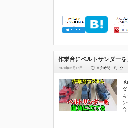
作業台にベルトサンダーを
2021年08月12日
目安時間：
約 7分
以
ダ
も
ン
台