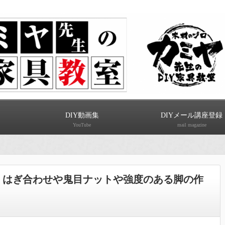
DIY動画集
DIYメール講座登録
YouTube
mail magazine
 はぎ合わせや鬼目ナットや強度のある脚の作