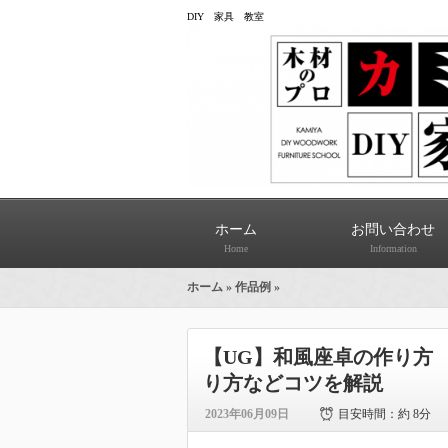
DIY 家具 教室
ホーム
お問い合わせ
Home
Information
ホーム
»
作品例
»
【UG】和風座卓の作り方
り方などコツを解説
2023年06月09日
目安時間：
約 8分