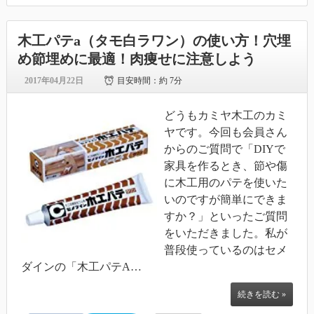
木工パテa（タモ白ラワン）の使い方！穴埋
め節埋めに最適！肉痩せに注意しよう
2017年04月22日
目安時間：
約 7分
どうもカミヤ木工のカミ
ヤです。今回も会員さん
からのご質問で「DIYで
家具を作るとき、節や傷
に木工用のパテを使いた
いのですが簡単にできま
すか？」といったご質問
をいただきました。私が
普段使っているのはセメ
ダインの「木工パテA…
続きを読む »