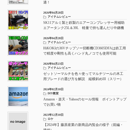
適！
2026年04月28日
アイテムレビュー
SK11アルミ製と鉄製のエアーコンプレッサー用補助
エアータンク25L＆39L 軽量で持ち運んだり中継機
としてもおすすめ
2026年04月28日
アイテムレビュー
HiKOKIの36Vチップソー切断機CD3605DFAは鉄工用
で精度や剛性も高くハンド丸ノコでも使用可能
2026年04月23日
アイテムレビュー
ゼットソーマルチを色々使ってマルチツールの木工
用ブレードの選び方を解説 縦横斜めIII（スリー）
やアサリなしの使い所
2024年02月10日
DIY教室
Amazon・楽天・Yahooのセール情報 ポイントアップ
でお買い物
2023年12月10日
ロケ
【2024年】藤原産業の新商品内覧会の様子（前編・
後編）