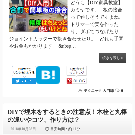
どうも【DIY家具教室】
カミヤです。 板の接合
って難しそうですよね。
トリマーで実を作った
り、ダボでつなげたり、
ジョイントカッターで接ぎ合わせたり。 どれも手間
やお金もかかります。 &nbsp…
続きを読む »
テクニック
入門編
0
DIYで埋木をするときの注意点！木栓と丸棒
の違いやコツ、作り方は？
2018年10月08日
目安時間：
約 11分