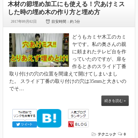
木材の節埋め加工にも使える！穴あけミス
した時の埋め木の作り方と埋め方
2017年09月02日
目安時間：
約 5分
どうもカミヤ木工のカミ
ヤです。私の奥さんの親
に頼まれたテレビ台を作
っていたのですが、扉を
作るときのスライド丁番
取り付けの穴の位置を間違えて開けてしまいまし
た。 スライド丁番の取り付けの穴は35mmと大きいの
でそ…
続きを読む »
テクニック
0