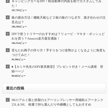
キャンピングカーをDIY！軽自動車の内装を桧でカスタムしてみ
た！
107,793ビュー
板の接合方法！棚板天板など２枚の板のつなぎ方、接ぎ合わせの注
意点は？
106,509ビュー
DIYで使うトリマーのおすすめは？リョービ・マキタ・ボッシュど
れを買う？Amazon楽天最安通販！
104,354ビュー
背もたれ椅子の作り方！手すりをつけ姿勢がよくなるように角度も
つけてみた！
94,386ビュー
♠【カミヤ先生のDIY家具教室】プレゼント付き！メール講座 登
録ページ
90,602ビュー
最近の投稿
SK11アルミ製と鉄製のエアーコンプレッサー用補助エアータンク
25L＆39L 軽量で持ち運んだり中継機としてもおすすめ