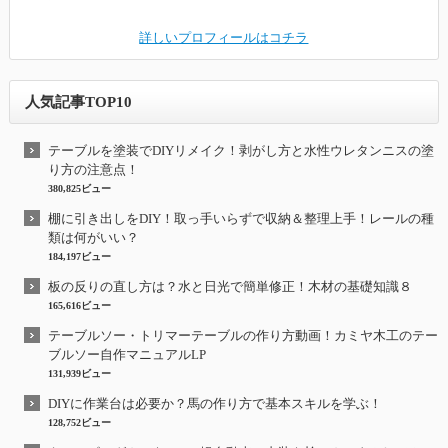
詳しいプロフィールはコチラ
人気記事TOP10
テーブルを塗装でDIYリメイク！剥がし方と水性ウレタンニスの塗
り方の注意点！
380,825ビュー
棚に引き出しをDIY！取っ手いらずで収納＆整理上手！レールの種
類は何がいい？
184,197ビュー
板の反りの直し方は？水と日光で簡単修正！木材の基礎知識８
165,616ビュー
テーブルソー・トリマーテーブルの作り方動画！カミヤ木工のテー
ブルソー自作マニュアルLP
131,939ビュー
DIYに作業台は必要か？馬の作り方で基本スキルを学ぶ！
128,752ビュー