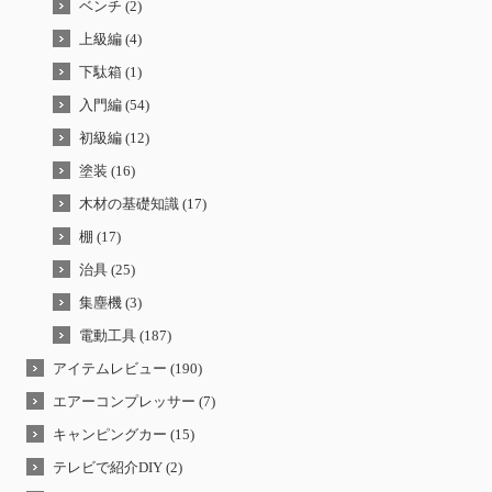
ベンチ (2)
上級編 (4)
下駄箱 (1)
入門編 (54)
初級編 (12)
塗装 (16)
木材の基礎知識 (17)
棚 (17)
治具 (25)
集塵機 (3)
電動工具 (187)
アイテムレビュー (190)
エアーコンプレッサー (7)
キャンピングカー (15)
テレビで紹介DIY (2)