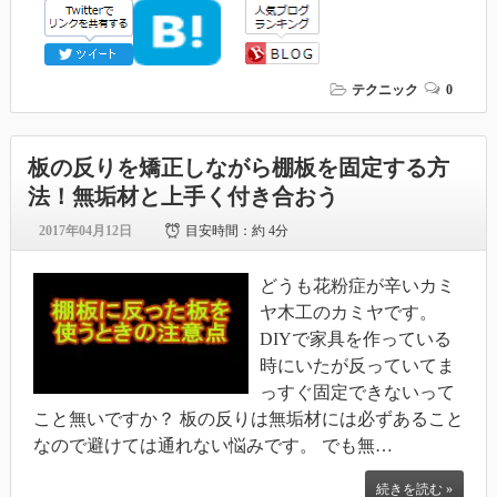
テクニック
0
板の反りを矯正しながら棚板を固定する方
法！無垢材と上手く付き合おう
2017年04月12日
目安時間：
約 4分
どうも花粉症が辛いカミ
ヤ木工のカミヤです。
DIYで家具を作っている
時にいたが反っていてま
っすぐ固定できないって
こと無いですか？ 板の反りは無垢材には必ずあること
なので避けては通れない悩みです。 でも無…
続きを読む »