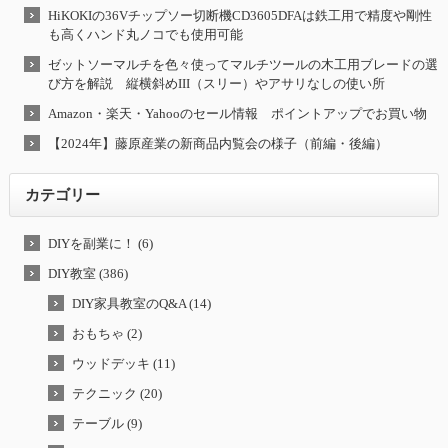
HiKOKIの36Vチップソー切断機CD3605DFAは鉄工用で精度や剛性
も高くハンド丸ノコでも使用可能
ゼットソーマルチを色々使ってマルチツールの木工用ブレードの選
び方を解説 縦横斜めIII（スリー）やアサリなしの使い所
Amazon・楽天・Yahooのセール情報 ポイントアップでお買い物
【2024年】藤原産業の新商品内覧会の様子（前編・後編）
カテゴリー
DIYを副業に！ (6)
DIY教室 (386)
DIY家具教室のQ&A (14)
おもちゃ (2)
ウッドデッキ (11)
テクニック (20)
テーブル (9)