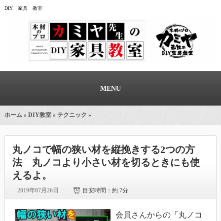
DIY 家具 教室
MENU
ホーム
»
DIY教室
»
テクニック
»
丸ノコで幅の狭い材を縦挽きする2つの方
法 丸ノコより小さい材を切るときにも使
えるよ。
2019年07月26日
目安時間：
約 7分
会員さんからの「丸ノコ