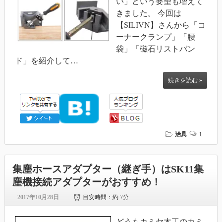
い」という要望も増えて
きました。 今回は
【SILIVN】さんから「コ
ーナークランプ」「腰
袋」「磁石リストバン
ド」を紹介して…
続きを読む »
治具
1
集塵ホースアダプター（継ぎ手）はSK11集
塵機接続アダプターがおすすめ！
2017年10月28日
目安時間：
約 7分
どうもカミヤ木工のカミ