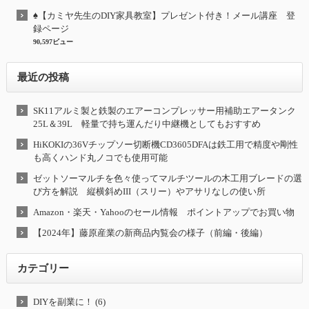
♠【カミヤ先生のDIY家具教室】プレゼント付き！メール講座 登
録ページ
90,597ビュー
最近の投稿
SK11アルミ製と鉄製のエアーコンプレッサー用補助エアータンク
25L＆39L 軽量で持ち運んだり中継機としてもおすすめ
HiKOKIの36Vチップソー切断機CD3605DFAは鉄工用で精度や剛性
も高くハンド丸ノコでも使用可能
ゼットソーマルチを色々使ってマルチツールの木工用ブレードの選
び方を解説 縦横斜めIII（スリー）やアサリなしの使い所
Amazon・楽天・Yahooのセール情報 ポイントアップでお買い物
【2024年】藤原産業の新商品内覧会の様子（前編・後編）
カテゴリー
DIYを副業に！ (6)