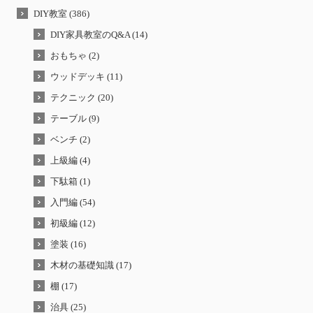
DIY教室 (386)
DIY家具教室のQ&A (14)
おもちゃ (2)
ウッドデッキ (11)
テクニック (20)
テーブル (9)
ベンチ (2)
上級編 (4)
下駄箱 (1)
入門編 (54)
初級編 (12)
塗装 (16)
木材の基礎知識 (17)
棚 (17)
治具 (25)