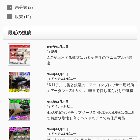
未分類 (3)
販売 (12)
最近の投稿
2019年05月19日
販売
DIYが上達する教材はカミヤ先生のマニュアルが最
適！
2026年04月28日
アイテムレビュー
SK11アルミ製と鉄製のエアーコンプレッサー用補助
エアータンク25L＆39L 軽量で持ち運んだり中継機
としてもおすすめ
2026年04月28日
アイテムレビュー
HiKOKIの36Vチップソー切断機CD3605DFAは鉄工用
で精度や剛性も高くハンド丸ノコでも使用可能
2026年04月23日
アイテムレビュー
ゼットソーマルチを色々使ってマルチツールの木工