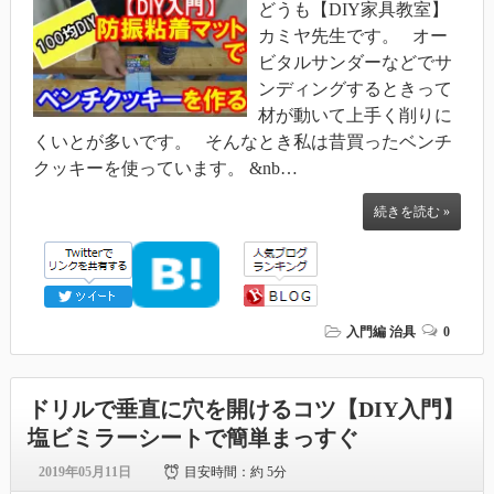
どうも【DIY家具教室】
カミヤ先生です。 オー
ビタルサンダーなどでサ
ンディングするときって
材が動いて上手く削りに
くいとが多いです。 そんなとき私は昔買ったベンチ
クッキーを使っています。 &nb…
続きを読む »
入門編
治具
0
ドリルで垂直に穴を開けるコツ【DIY入門】
塩ビミラーシートで簡単まっすぐ
2019年05月11日
目安時間：
約 5分