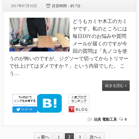
2017年07月16日
目安時間：
約 7分
どうもカミヤ木工のカミ
ヤです。私のところには
毎日DIYのお悩みや質問
メールが届くのですが今
回の質問は「丸ノコを使
うのが怖いのですが、ジグソーで切ってからトリマー
で仕上げてはダメですか？」という内容でした。 こ
う…
続きを読む »
治具
電動工具
0
2
« 前へ
1
3
次へ »