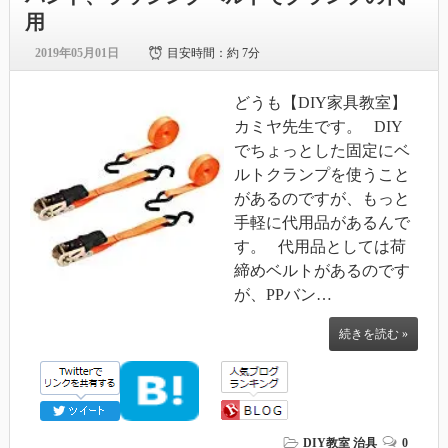
用
2019年05月01日
目安時間：
約 7分
どうも【DIY家具教室】
カミヤ先生です。 DIY
でちょっとした固定にベ
ルトクランプを使うこと
があるのですが、もっと
手軽に代用品があるんで
す。 代用品としては荷
締めベルトがあるのです
が、PPバン…
続きを読む »
DIY教室
治具
0