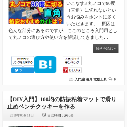
いこなす3 丸ノコで90度
（直角）に切れないとい
うお悩みをホントに多く
いただきます。 原因は
色んな部分にあるのですが、ここのところ入門用とし
て丸ノコの選び方や使い方を解説してきました…
続きを読む »
入門編
治具
電動工具
0
【DIY入門】100均の防振粘着マットで滑り
止めベンチクッキーを作る
2019年05月11日
目安時間：
約 6分