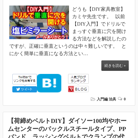
どうも【DIY家具教室】
カミヤ先生です。 以前
【DIY入門】でドリルで
まっすぐ垂直に穴を開け
る方法などを解説したの
ですが、正確に垂直というのは中々難しいです。 と
にかく簡単に垂直になる方法とい…
続きを読む »
入門編
治具
0
【荷締めベルトDIY】ダイソー100均やホー
ムセンターのバックルスチールタイプ、PP
バンド、ラッシングベルトでクランプの代