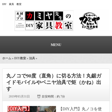
DIY 家具 教室
MENU
ホーム
»
DIY教室
»
治具
»
丸ノコで90度（直角）に切る方法！丸鋸ガ
イドモバイルやベニヤ治具で矩（かね）出
す
2019年05月31日
目安時間：
約 7分
【DIY入門】丸ノコを使