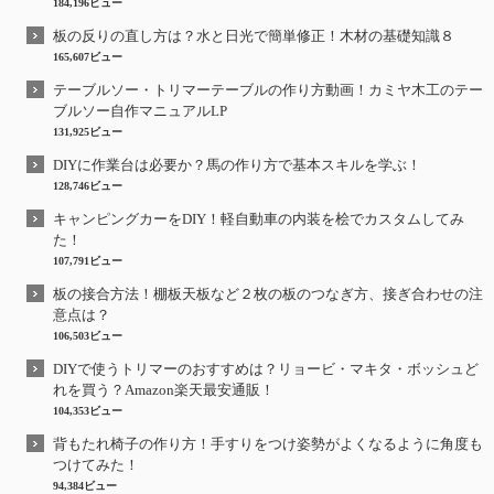
184,196ビュー
板の反りの直し方は？水と日光で簡単修正！木材の基礎知識８
165,607ビュー
テーブルソー・トリマーテーブルの作り方動画！カミヤ木工のテー
ブルソー自作マニュアルLP
131,925ビュー
DIYに作業台は必要か？馬の作り方で基本スキルを学ぶ！
128,746ビュー
キャンピングカーをDIY！軽自動車の内装を桧でカスタムしてみ
た！
107,791ビュー
板の接合方法！棚板天板など２枚の板のつなぎ方、接ぎ合わせの注
意点は？
106,503ビュー
DIYで使うトリマーのおすすめは？リョービ・マキタ・ボッシュど
れを買う？Amazon楽天最安通販！
104,353ビュー
背もたれ椅子の作り方！手すりをつけ姿勢がよくなるように角度も
つけてみた！
94,384ビュー