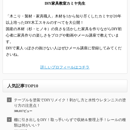
DIY家具教室カミヤ先生
「木こり・製材・家具職人」木材を1から知り尽くしたカミヤが20年
以上培ったDIY木工スキルのすべてを大公開！
国産の木材（杉・ヒノキ）の良さを活かした家具を作りながらDIY初
心者に家具作りの楽しさをブログや動画やメール講座で教えていま
す。
DIYで素人っぽさの抜けない人はぜひメール講座に登録してみてくだ
さいね。
詳しいプロフィールはコチラ
人気記事TOP10
テーブルを塗装でDIYリメイク！剥がし方と水性ウレタンニスの塗
り方の注意点！
380,817ビュー
棚に引き出しをDIY！取っ手いらずで収納＆整理上手！レールの種
類は何がいい？