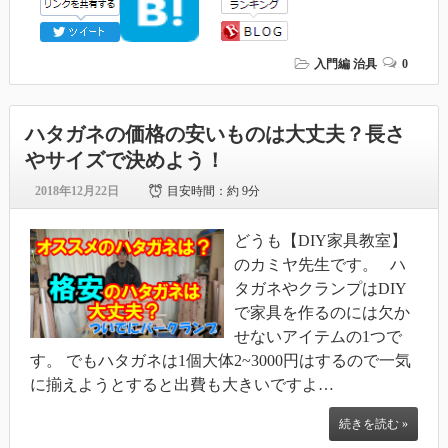
入門編
治具
0
ハタガネの価格の安いものは大丈夫？長さ
やサイズで決めよう！
2018年12月22日
目安時間：
約 9分
どうも【DIY家具教室】
のカミヤ先生です。 ハ
タガネやクランプはDIY
で家具を作るのには欠か
せないアイテムの1つで
す。 でもハタガネは1個大体2~3000円はするので一気
に揃えようとすると出費も大きいですよ…
続きを読む »