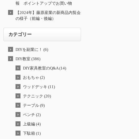
報 ポイントアップでお買い物
【2024年】藤原産業の新商品内覧会
の様子（前編・後編）
カテゴリー
DIYを副業に！ (6)
DIY教室 (386)
DIY家具教室のQ&A (14)
おもちゃ (2)
ウッドデッキ (11)
テクニック (20)
テーブル (9)
ベンチ (2)
上級編 (4)
下駄箱 (1)