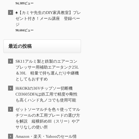
94,389ビュー
♠【カミヤ先生のDIY家具教室】プレ
ゼント付き！メール講座 登録ペー
ジ
90,604ビュー
最近の投稿
SK11アルミ製と鉄製のエアーコン
プレッサー用補助エアータンク25L
＆39L 軽量で持ち運んだり中継機
としてもおすすめ
HiKOKIの36Vチップソー切断機
CD3605DFAは鉄工用で精度や剛性
も高くハンド丸ノコでも使用可能
ゼットソーマルチを色々使ってマル
チツールの木工用ブレードの選び方
を解説 縦横斜めIII（スリー）やア
サリなしの使い所
Amazon・楽天・Yahooのセール情