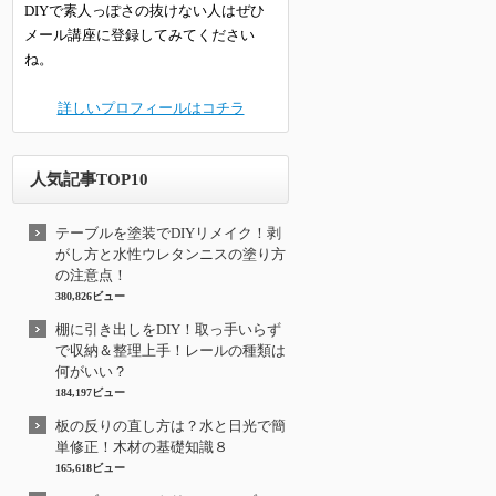
DIYで素人っぽさの抜けない人はぜひ
メール講座に登録してみてください
ね。
詳しいプロフィールはコチラ
人気記事TOP10
テーブルを塗装でDIYリメイク！剥
がし方と水性ウレタンニスの塗り方
の注意点！
380,826ビュー
棚に引き出しをDIY！取っ手いらず
で収納＆整理上手！レールの種類は
何がいい？
184,197ビュー
板の反りの直し方は？水と日光で簡
単修正！木材の基礎知識８
165,618ビュー