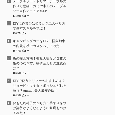
テーブルソー・トリマーテーブルの
作り方動画！カミヤ木工のテーブル
ソー自作マニュアルLP
131,946ビュー
DIYに作業台は必要か？馬の作り方
で基本スキルを学ぶ！
128,754ビュー
キャンピングカーをDIY！軽自動車
の内装を桧でカスタムしてみた！
107,795ビュー
板の接合方法！棚板天板など２枚の
板のつなぎ方、接ぎ合わせの注意点
は？
106,510ビュー
DIYで使うトリマーのおすすめは？
リョービ・マキタ・ボッシュどれを
買う？Amazon楽天最安通販！
104,356ビュー
背もたれ椅子の作り方！手すりをつ
け姿勢がよくなるように角度もつけ
てみた！