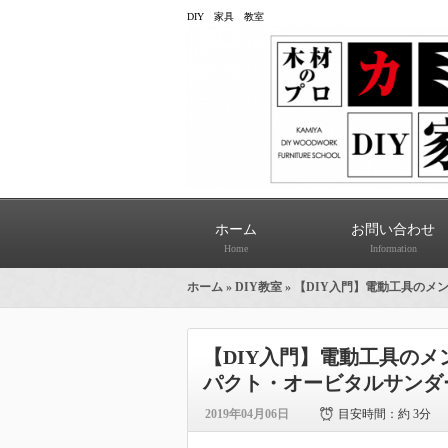
DIY 家具 教室
ホーム
お問い合わせ
Home
Information
ホーム
»
DIY教室
» 【DIY入門】電動工具の
【DIY入門】電動工具の
パクト・オービタルサンダ
2019年04月06日
目安時間：
約 3分