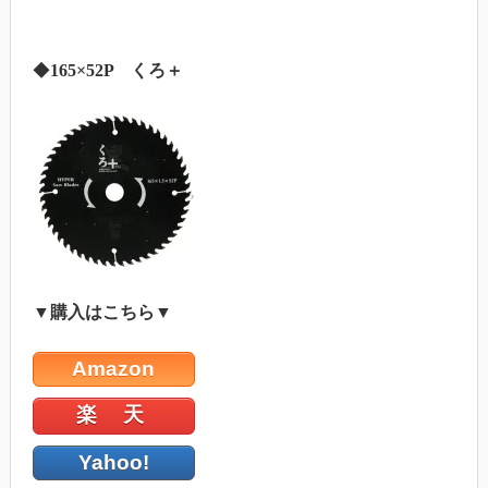
◆
165×52P くろ＋
▼購入はこちら▼
Amazon
楽 天
Yahoo!