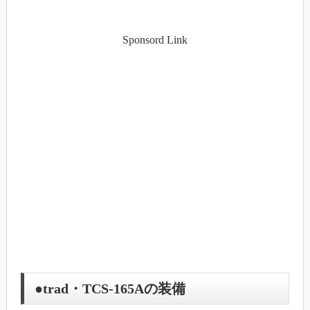
Sponsord Link
●trad・TCS-165Aの装備