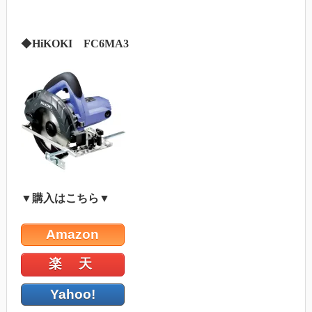
◆
HiKOKI FC6MA3
▼購入はこちら▼
Amazon
楽 天
Yahoo!