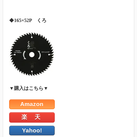
◆
165×52P くろ
▼購入はこちら▼
Amazon
楽 天
Yahoo!