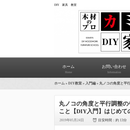
DIY 家具 教室
ホーム
お問い合わせ
Home
Information
ホーム
»
DIY教室
»
入門編
» 丸ノコの角度と平
丸ノコの角度と平行調整の
こと【DIY入門】はじめて
2019年05月24日
目安時間：
約 13分