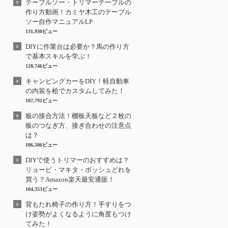
テーブルソー・トリマーテーブルの
作り方動画！カミヤ木工のテーブル
ソー自作マニュアルLP
131,930ビュー
DIYに作業台は必要か？馬の作り方
で基本スキルを学ぶ！
128,746ビュー
キャンピングカーをDIY！軽自動車
の内装を桧でカスタムしてみた！
107,791ビュー
板の接合方法！棚板天板など２枚の
板のつなぎ方、接ぎ合わせの注意点
は？
106,506ビュー
DIYで使うトリマーのおすすめは？
リョービ・マキタ・ボッシュどれを
買う？Amazon楽天最安通販！
104,353ビュー
背もたれ椅子の作り方！手すりをつ
け姿勢がよくなるように角度もつけ
てみた！