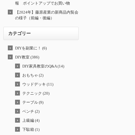
報 ポイントアップでお買い物
【2024年】藤原産業の新商品内覧会
の様子（前編・後編）
カテゴリー
DIYを副業に！ (6)
DIY教室 (386)
DIY家具教室のQ&A (14)
おもちゃ (2)
ウッドデッキ (11)
テクニック (20)
テーブル (9)
ベンチ (2)
上級編 (4)
下駄箱 (1)