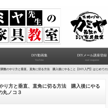
DIY動画集
DIYメール講座登録
YouTube
mail magazine
行調整のやり方と垂直、直角に切る方法 購入後にやること【DIY入門】はじめての
やり方と垂直、直角に切る方法 購入後にやる
の丸ノコ３