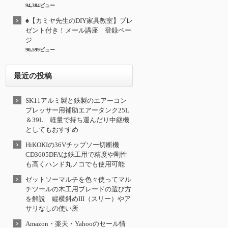
94,384ビュー
♠【カミヤ先生のDIY家具教室】プレ
ゼント付き！メール講座 登録ペー
ジ
90,599ビュー
最近の投稿
SK11アルミ製と鉄製のエアーコン
プレッサー用補助エアータンク25L
＆39L 軽量で持ち運んだり中継機
としてもおすすめ
HiKOKIの36Vチップソー切断機
CD3605DFAは鉄工用で精度や剛性
も高くハンド丸ノコでも使用可能
ゼットソーマルチを色々使ってマル
チツールの木工用ブレードの選び方
を解説 縦横斜めIII（スリー）やア
サリなしの使い所
Amazon・楽天・Yahooのセール情