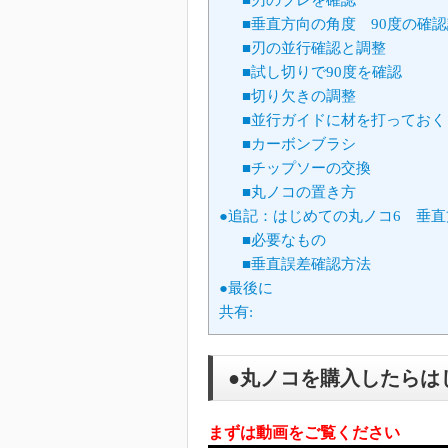
■垂直方向の角度 90度の確
■刃の並行確認と調整
■試し切りで90度を確認
■切り欠きの調整
■並行ガイドに材を打っておく
■カーボンブラシ
■チップソーの交換
■丸ノコの置き方
●追記：はじめての丸ノコ6 垂
■必要なもの
■垂直誤差確認方法
●最後に
共有:
●丸ノコを購入したらは
まずは動画をご覧ください