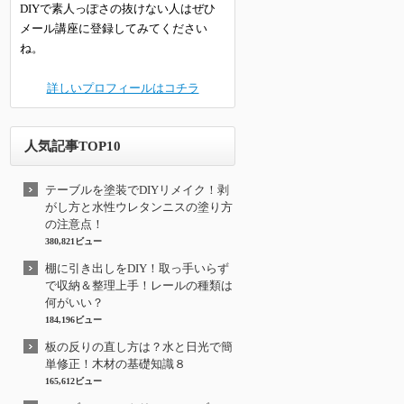
DIYで素人っぽさの抜けない人はぜひ
メール講座に登録してみてください
ね。
詳しいプロフィールはコチラ
人気記事TOP10
テーブルを塗装でDIYリメイク！剥
がし方と水性ウレタンニスの塗り方
の注意点！
380,821ビュー
棚に引き出しをDIY！取っ手いらず
で収納＆整理上手！レールの種類は
何がいい？
184,196ビュー
板の反りの直し方は？水と日光で簡
単修正！木材の基礎知識８
165,612ビュー