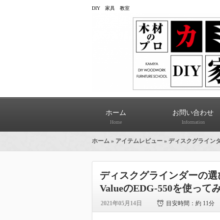
DIY 家具 教室
ホーム
お問い合わせ
Home
Information
ホーム
»
アイテムレビュー
» ディスクグラインダーの
ディスクグラインダーの選び方 S
ValueのEDG-550を使って
2021年05月14日
目安時間：
約 11分