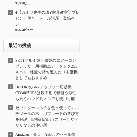
94,390ビュー
♠【カミヤ先生のDIY家具教室】プレ
ゼント付き！メール講座 登録ペー
ジ
90,604ビュー
最近の投稿
SK11アルミ製と鉄製のエアーコン
プレッサー用補助エアータンク25L
＆39L 軽量で持ち運んだり中継機
としてもおすすめ
HiKOKIの36Vチップソー切断機
CD3605DFAは鉄工用で精度や剛性
も高くハンド丸ノコでも使用可能
ゼットソーマルチを色々使ってマル
チツールの木工用ブレードの選び方
を解説 縦横斜めIII（スリー）やア
サリなしの使い所
Amazon・楽天・Yahooのセール情