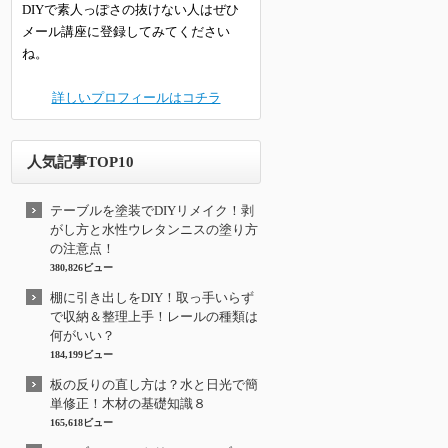
DIYで素人っぽさの抜けない人はぜひ
メール講座に登録してみてください
ね。
詳しいプロフィールはコチラ
人気記事TOP10
テーブルを塗装でDIYリメイク！剥
がし方と水性ウレタンニスの塗り方
の注意点！
380,826ビュー
棚に引き出しをDIY！取っ手いらず
で収納＆整理上手！レールの種類は
何がいい？
184,199ビュー
板の反りの直し方は？水と日光で簡
単修正！木材の基礎知識８
165,618ビュー