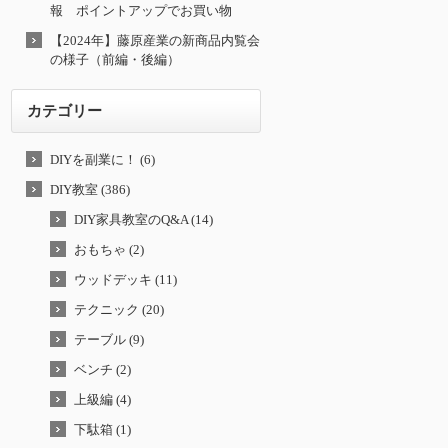
報 ポイントアップでお買い物
【2024年】藤原産業の新商品内覧会
の様子（前編・後編）
カテゴリー
DIYを副業に！ (6)
DIY教室 (386)
DIY家具教室のQ&A (14)
おもちゃ (2)
ウッドデッキ (11)
テクニック (20)
テーブル (9)
ベンチ (2)
上級編 (4)
下駄箱 (1)