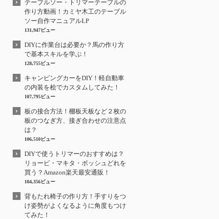
テーブルソー・トリマーテーブルの
作り方動画！カミヤ木工のテーブル
ソー自作マニュアルLP
131,947ビュー
DIYに作業台は必要か？馬の作り方
で基本スキルを学ぶ！
128,755ビュー
キャンピングカーをDIY！軽自動車
の内装を桧でカスタムしてみた！
107,795ビュー
板の接合方法！棚板天板など２枚の
板のつなぎ方、接ぎ合わせの注意点
は？
106,510ビュー
DIYで使うトリマーのおすすめは？
リョービ・マキタ・ボッシュどれを
買う？Amazon楽天最安通販！
104,356ビュー
背もたれ椅子の作り方！手すりをつ
け姿勢がよくなるように角度もつけ
てみた！