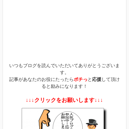
ウ
て
ウ
ィ
く
ィ
ン
だ
ン
ド
さ
ド
ウ
い
ウ
で
(新
で
開
し
開
き
い
き
ま
ウ
ま
す)
ィ
す)
ン
ド
ウ
で
開
き
ま
す)
いつもブログを読んでいただいてありがとうございま
す。
記事があなたのお役にたったら
ポチっ
と
応援
して頂け
ると励みになります！
↓↓↓クリックをお願いします↓↓↓