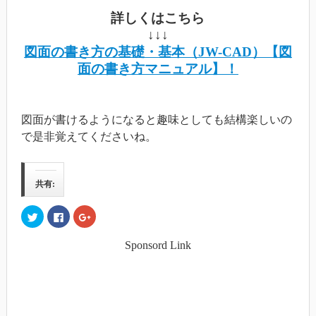
詳しくはこちら
↓↓↓
図面の書き方の基礎・基本（JW-CAD）【図
面の書き方マニュアル】！
図面が書けるようになると趣味としても結構楽しいの
で是非覚えてくださいね。
共有:
ク
Facebook
ク
リ
で
リ
ッ
共
ッ
ク
有
ク
Sponsord Link
し
す
し
て
る
て
Twitter
に
Google+
で
は
で
共
ク
共
有
リ
有
(新
ッ
(新
し
ク
し
い
し
い