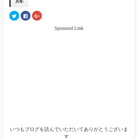
共有:
ク
Facebook
ク
リ
で
リ
ッ
共
ッ
ク
有
ク
Sponsord Link
し
す
し
て
る
て
Twitter
に
Google+
で
は
で
共
ク
共
有
リ
有
(新
ッ
(新
し
ク
し
い
し
い
ウ
て
ウ
ィ
く
ィ
ン
だ
ン
ド
さ
ド
ウ
い
ウ
で
(新
で
開
し
開
き
い
き
ま
ウ
ま
す)
ィ
す)
ン
ド
ウ
で
開
き
ま
す)
いつもブログを読んでいただいてありがとうございま
す。