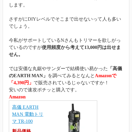
します。
さすがにDIYレベルでそこまで出せないって人も多い
でしょう。
今私がサポートしているNさんもトリマーを欲しがっ
ているのですが
使用頻度から考えて13,000円は出せま
せん。
では安価な丸鋸やサンダーで結構使い易かった
「高儀
のEARTH MAN」
を調べてみるとなんと
Amazonで
「4,390円」
で販売されているじゃないですか！
安いので速攻ポチッと購入です。
Amazon
高儀 EARTH
MAN 電動トリ
マ TR-100
新品価格