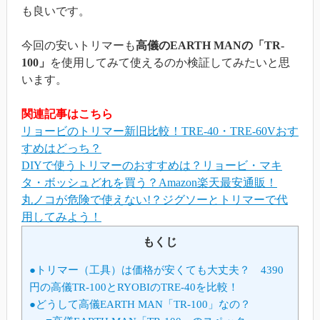
も良いです。
今回の安いトリマーも
高儀のEARTH MANの「TR-
100」
を使用してみて使えるのか検証してみたいと思
います。
関連記事はこちら
リョービのトリマー新旧比較！TRE-40・TRE-60Vおす
すめはどっち？
DIYで使うトリマーのおすすめは？リョービ・マキ
タ・ボッシュどれを買う？Amazon楽天最安通販！
丸ノコが危険で使えない!？ジグソーとトリマーで代
用してみよう！
もくじ
●トリマー（工具）は価格が安くても大丈夫？ 4390
円の高儀TR-100とRYOBIのTRE-40を比較！
●どうして高儀EARTH MAN「TR-100」なの？