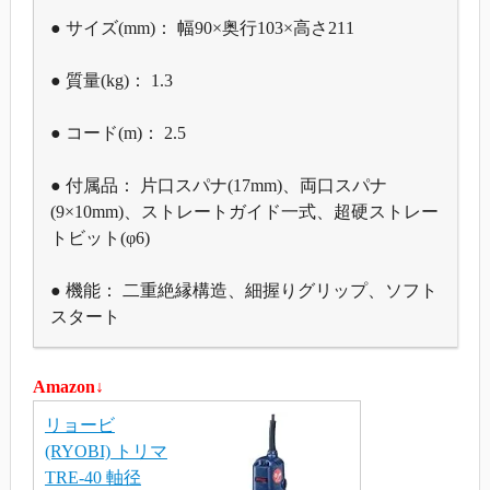
● サイズ(mm)： 幅90×奥行103×高さ211
● 質量(kg)： 1.3
● コード(m)： 2.5
● 付属品： 片口スパナ(17mm)、両口スパナ
(9×10mm)、ストレートガイド一式、超硬ストレー
トビット(φ6)
● 機能： 二重絶縁構造、細握りグリップ、ソフト
スタート
Amazon↓
リョービ
(RYOBI) トリマ
TRE-40 軸径