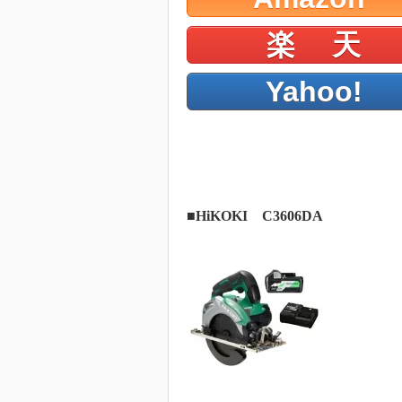
楽 天
Yahoo!
■
HiKOKI C3606DA