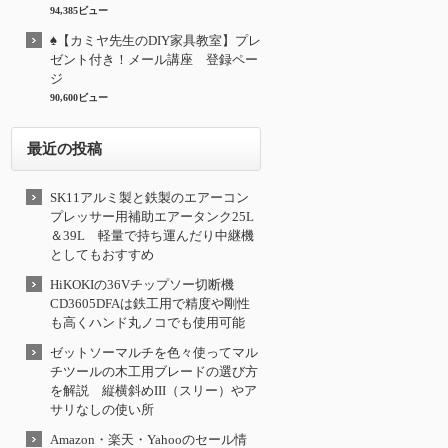
94,385ビュー
♠【カミヤ先生のDIY家具教室】プレ
ゼント付き！メール講座 登録ペー
ジ
90,600ビュー
最近の投稿
SK11アルミ製と鉄製のエアーコン
プレッサー用補助エアータンク25L
＆39L 軽量で持ち運んだり中継機
としてもおすすめ
HiKOKIの36Vチップソー切断機
CD3605DFAは鉄工用で精度や剛性
も高くハンド丸ノコでも使用可能
ゼットソーマルチを色々使ってマル
チツールの木工用ブレードの選び方
を解説 縦横斜めIII（スリー）やア
サリなしの使い所
Amazon・楽天・Yahooのセール情