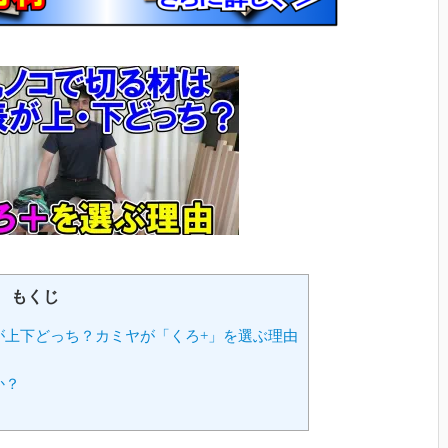
もくじ
が上下どっち？カミヤが「くろ+」を選ぶ理由
か？