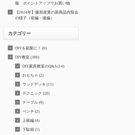
報 ポイントアップでお買い物
【2024年】藤原産業の新商品内覧会
の様子（前編・後編）
カテゴリー
DIYを副業に！ (6)
DIY教室 (386)
DIY家具教室のQ&A (14)
おもちゃ (2)
ウッドデッキ (11)
テクニック (20)
テーブル (9)
ベンチ (2)
上級編 (4)
下駄箱 (1)