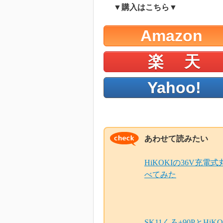
▼購入はこちら▼
Amazon
楽 天
Yahoo!
あわせて読みたい
HiKOKIの36V充電
べてみた
SK11くろ+90PとH