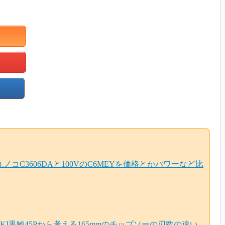
式丸ノコC3606DAと100VのC6MEYを価格とかパワーなど比
iKOKI黒鯱45Pから考える165mmのチップソーの刃数の違い