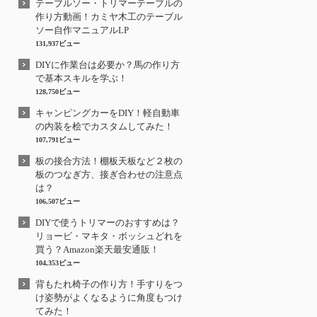
テーブルソー・トリマーテーブルの
作り方動画！カミヤ木工のテーブル
ソー自作マニュアルLP
131,937ビュー
DIYに作業台は必要か？馬の作り方
で基本スキルを学ぶ！
128,750ビュー
キャンピングカーをDIY！軽自動車
の内装を桧でカスタムしてみた！
107,791ビュー
板の接合方法！棚板天板など２枚の
板のつなぎ方、接ぎ合わせの注意点
は？
106,507ビュー
DIYで使うトリマーのおすすめは？
リョービ・マキタ・ボッシュどれを
買う？Amazon楽天最安通販！
104,353ビュー
背もたれ椅子の作り方！手すりをつ
け姿勢がよくなるように角度もつけ
てみた！