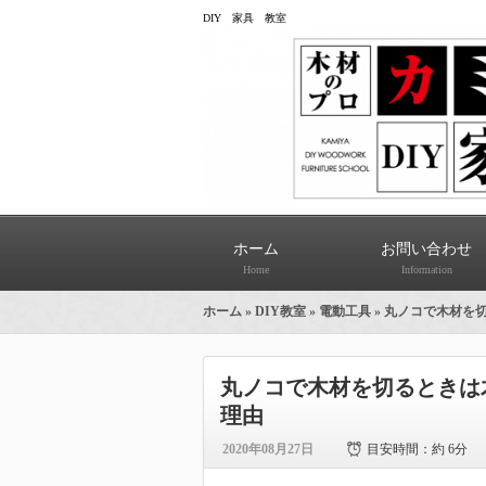
DIY 家具 教室
ホーム
お問い合わせ
Home
Information
ホーム
»
DIY教室
»
電動工具
» 丸ノコで木材を
丸ノコで木材を切るときは
理由
2020年08月27日
目安時間：
約 6分