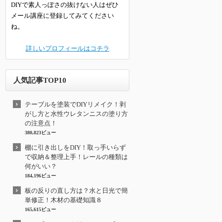
DIYで素人っぽさの抜けない人はぜひ
メール講座に登録してみてください
ね。
詳しいプロフィールはコチラ
人気記事TOP10
テーブルを塗装でDIYリメイク！剥
がし方と水性ウレタンニスの塗り方
の注意点！
380,823ビュー
棚に引き出しをDIY！取っ手いらず
で収納＆整理上手！レールの種類は
何がいい？
184,196ビュー
板の反りの直し方は？水と日光で簡
単修正！木材の基礎知識８
165,615ビュー