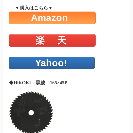
▼購入はこちら▼
Amazon
楽 天
Yahoo!
◆
HiKOKI 黒鯱 165×45P