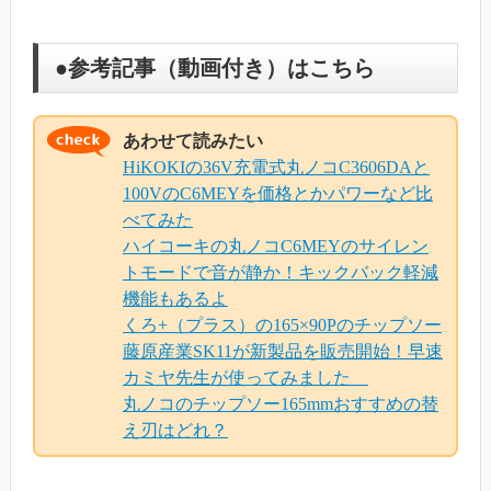
●参考記事（動画付き）はこちら
あわせて読みたい
HiKOKIの36V充電式丸ノコC3606DAと
100VのC6MEYを価格とかパワーなど比
べてみた
ハイコーキの丸ノコC6MEYのサイレン
トモードで音が静か！キックバック軽減
機能もあるよ
くろ+（プラス）の165×90Pのチップソー
藤原産業SK11が新製品を販売開始！早速
カミヤ先生が使ってみました
丸ノコのチップソー165mmおすすめの替
え刃はどれ？