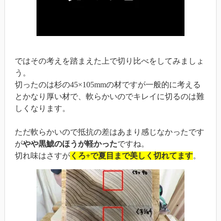
ではその考えを踏まえた上で切り比べをしてみましょ
う。
切ったのは杉の45×105mmの材ですが一般的に考える
とかなり厚い材で、軟らかいのでキレイに切るのは難
しくなります。
ただ軟らかいので抵抗の差はあまり感じなかったです
が
やや黒鯱のほうが軽かった
ですね。
切れ味はさすが
くろ+で夏目まで美しく切れてます
。