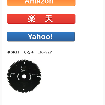
Amazon
楽 天
Yahoo!
◆
SK11 くろ＋ 165×72P