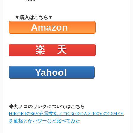
▼購入はこちら▼
Amazon
楽 天
Yahoo!
◆丸ノコのリンクについてはこちら
HiKOKIの36V充電式丸ノコC3606DAと100VのC6MEY
を価格とかパワーなど比べてみた