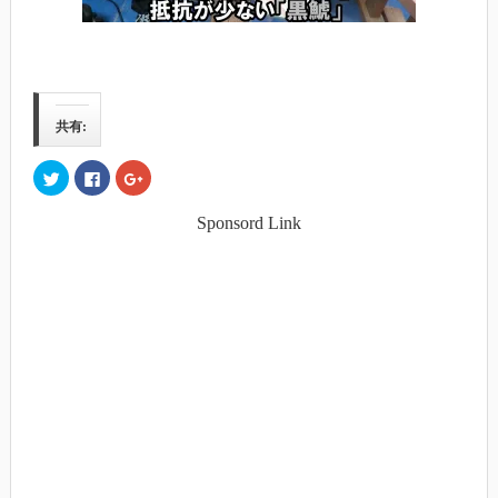
共有:
ク
Facebook
ク
リ
で
リ
ッ
共
ッ
ク
有
ク
Sponsord Link
し
す
し
て
る
て
Twitter
に
Google+
で
は
で
共
ク
共
有
リ
有
(新
ッ
(新
し
ク
し
い
し
い
ウ
て
ウ
ィ
く
ィ
ン
だ
ン
ド
さ
ド
ウ
い
ウ
で
(新
で
開
し
開
き
い
き
ま
ウ
ま
す)
ィ
す)
ン
ド