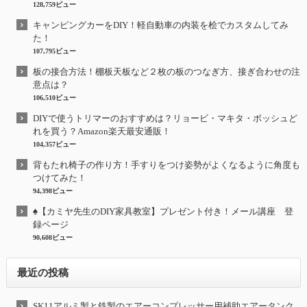
128,759ビュー
キャンピングカーをDIY！軽自動車の内装を桧でカスタムしてみ
た！
107,795ビュー
板の接合方法！棚板天板など２枚の板のつなぎ方、接ぎ合わせの注
意点は？
106,510ビュー
DIYで使うトリマーのおすすめは？リョービ・マキタ・ボッシュど
れを買う？Amazon楽天最安通販！
104,357ビュー
背もたれ椅子の作り方！手すりをつけ姿勢がよくなるように角度も
つけてみた！
94,398ビュー
♠【カミヤ先生のDIY家具教室】プレゼント付き！メール講座 登
録ページ
90,608ビュー
最近の投稿
SK11アルミ製と鉄製のエアーコンプレッサー用補助エアータンク