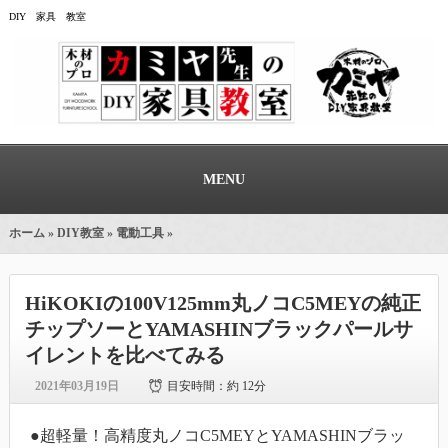
DIY 家具 教室
MENU
ホーム
»
DIY教室
»
電動工具
»
HiKOKIの100V125mm丸ノコC5MEYの純正
チップソーとYAMASHINブラックパールサ
イレントを比べてみる
2021年03月19日
目安時間：
約 12分
●超軽量！高精度丸ノコC5MEYとYAMASHINブラッ