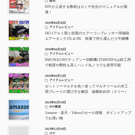
販売
DIYが上達する教材はカミヤ先生のマニュアルが最
適！
2026年04月28日
アイテムレビュー
SK11アルミ製と鉄製のエアーコンプレッサー用補助
エアータンク25L＆39L 軽量で持ち運んだり中継機
としてもおすすめ
2026年04月28日
アイテムレビュー
HiKOKIの36Vチップソー切断機CD3605DFAは鉄工用
で精度や剛性も高くハンド丸ノコでも使用可能
2026年04月23日
アイテムレビュー
ゼットソーマルチを色々使ってマルチツールの木工
用ブレードの選び方を解説 縦横斜めIII（スリー）
やアサリなしの使い所
2024年02月10日
DIY教室
Amazon・楽天・Yahooのセール情報 ポイントアップ
でお買い物
2023年12月10日
ロケ