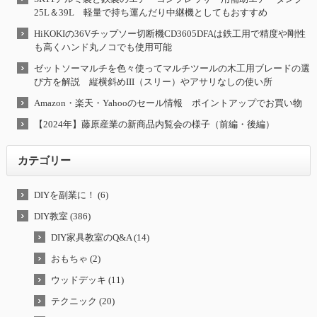
25L＆39L 軽量で持ち運んだり中継機としてもおすすめ
HiKOKIの36Vチップソー切断機CD3605DFAは鉄工用で精度や剛性
も高くハンド丸ノコでも使用可能
ゼットソーマルチを色々使ってマルチツールの木工用ブレードの選
び方を解説 縦横斜めIII（スリー）やアサリなしの使い所
Amazon・楽天・Yahooのセール情報 ポイントアップでお買い物
【2024年】藤原産業の新商品内覧会の様子（前編・後編）
カテゴリー
DIYを副業に！ (6)
DIY教室 (386)
DIY家具教室のQ&A (14)
おもちゃ (2)
ウッドデッキ (11)
テクニック (20)