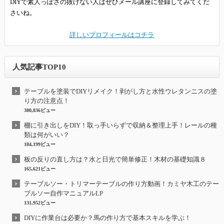
DIYで素人っぽさの抜けない人はぜひメール講座に登録してみてくだ
さいね。
詳しいプロフィールはコチラ
人気記事TOP10
テーブルを塗装でDIYリメイク！剥がし方と水性ウレタンニスの塗
り方の注意点！
380,836ビュー
棚に引き出しをDIY！取っ手いらずで収納＆整理上手！レールの種
類は何がいい？
184,199ビュー
板の反りの直し方は？水と日光で簡単修正！木材の基礎知識８
165,621ビュー
テーブルソー・トリマーテーブルの作り方動画！カミヤ木工のテー
ブルソー自作マニュアルLP
131,952ビュー
DIYに作業台は必要か？馬の作り方で基本スキルを学ぶ！