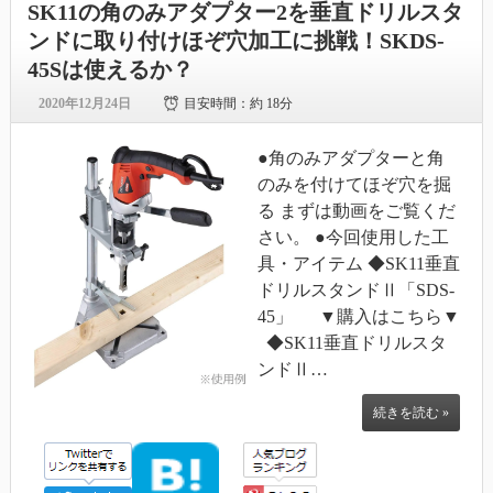
SK11の角のみアダプター2を垂直ドリルスタ
ンドに取り付けほぞ穴加工に挑戦！SKDS-
45Sは使えるか？
2020年12月24日
目安時間：
約 18分
●角のみアダプターと角
のみを付けてほぞ穴を掘
る まずは動画をご覧くだ
さい。 ●今回使用した工
具・アイテム ◆SK11垂直
ドリルスタンドⅡ「SDS-
45」 ▼購入はこちら▼
◆SK11垂直ドリルスタ
ンドⅡ…
続きを読む »