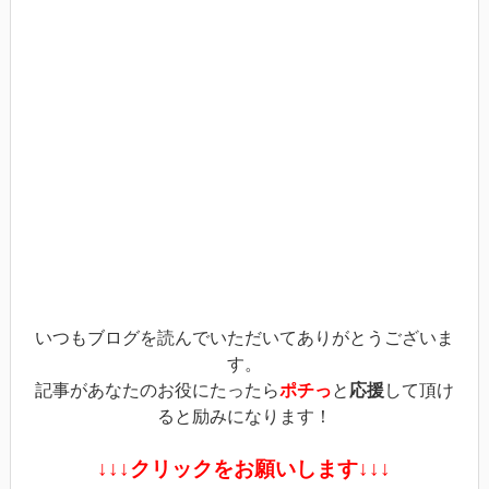
Twitter
に
Google+
で
は
で
共
ク
共
有
リ
有
(新
ッ
(新
し
ク
し
い
し
い
ウ
て
ウ
ィ
く
ィ
ン
だ
ン
ド
さ
ド
ウ
い
ウ
で
(新
で
開
し
開
き
い
き
ま
ウ
ま
す)
ィ
す)
ン
ド
ウ
で
開
き
ま
す)
いつもブログを読んでいただいてありがとうございま
す。
記事があなたのお役にたったら
ポチっ
と
応援
して頂け
ると励みになります！
↓↓↓クリックをお願いします↓↓↓