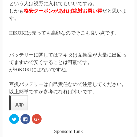
という人は視野に入れてもいいですね。
しかも
格安クーポンがあれば絶対お買い得
だと思いま
す。
HiKOKIは売っても高額なのでそこも良い点です。
バッテリーに関してはマキタは互換品が大量に出回っ
てますので安くすることは可能です。
がHiKOKIにはないですね。
互換バッテリーは自己責任なので注意してください。
以上簡単ですが参考になれば幸いです。
共有:
ク
Facebook
ク
リ
で
リ
ッ
共
ッ
ク
有
ク
Sponsord Link
し
す
し
て
る
て