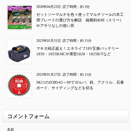
2026年04月23日
読了時間：約 3分
ゼットソーマルチを色々使ってマルチツールの木工
用ブレードの選び方を解説 縦横斜めIII（スリー）
やアサリなしの使い所
2023年01月31日
読了時間：約 11分
マキタ純正超え！エネライフ18V互換バッテリー
1850・1855B/HCや薄型1828・1825B/Tなど
2023年01月27日
読了時間：約 11分
SK11のZOID-02～09でガルバ、鉄、アクリル、石膏
ボード、サイディングなどを切る
コメントフォーム
名前