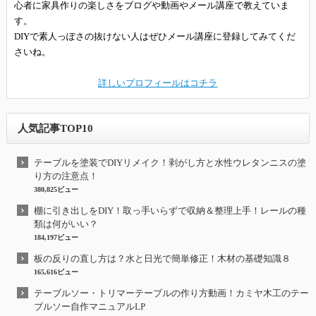
心者に家具作りの楽しさをブログや動画やメール講座で教えていま
す。
DIYで素人っぽさの抜けない人はぜひメール講座に登録してみてくだ
さいね。
詳しいプロフィールはコチラ
人気記事TOP10
テーブルを塗装でDIYリメイク！剥がし方と水性ウレタンニスの塗
り方の注意点！
380,825ビュー
棚に引き出しをDIY！取っ手いらずで収納＆整理上手！レールの種
類は何がいい？
184,197ビュー
板の反りの直し方は？水と日光で簡単修正！木材の基礎知識８
165,616ビュー
テーブルソー・トリマーテーブルの作り方動画！カミヤ木工のテー
ブルソー自作マニュアルLP