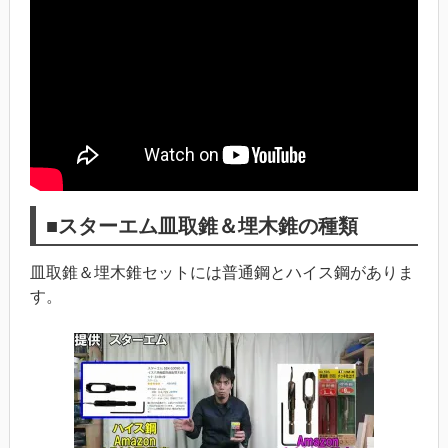
■スターエム皿取錐＆埋木錐の種類
皿取錐＆埋木錐セットには普通鋼とハイス鋼がありま
す。