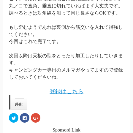
丸ノコで直角、垂直に切れていればまず大丈夫です。
調べるときは対角線を測って同じ長さならOKです。
もし歪むようであれば裏側から筋交いを入れて補強し
てください。
今回はこれで完了です。
次回以降は天板の型をとったり加工したりしていきま
す。
キャンピングカー専用のメルマガやってますので登録
しておいてくださいね。
登録はこちら
共有:
ク
Facebook
ク
リ
で
リ
ッ
共
ッ
ク
有
ク
Sponsord Link
し
す
し