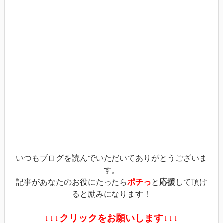
て
る
て
Twitter
に
Google+
で
は
で
共
ク
共
有
リ
有
(新
ッ
(新
し
ク
し
い
し
い
ウ
て
ウ
ィ
く
ィ
ン
だ
ン
ド
さ
ド
ウ
い
ウ
で
(新
で
開
し
開
き
い
き
ま
ウ
ま
す)
ィ
す)
ン
ド
ウ
で
開
き
ま
す)
いつもブログを読んでいただいてありがとうございま
す。
記事があなたのお役にたったら
ポチっ
と
応援
して頂け
ると励みになります！
↓↓↓クリックをお願いします↓↓↓