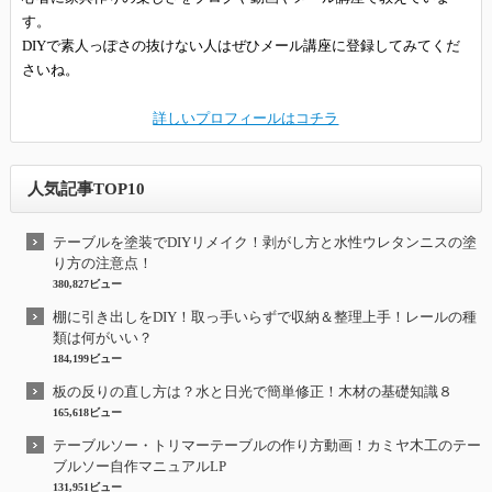
す。
DIYで素人っぽさの抜けない人はぜひメール講座に登録してみてくだ
さいね。
詳しいプロフィールはコチラ
人気記事TOP10
テーブルを塗装でDIYリメイク！剥がし方と水性ウレタンニスの塗
り方の注意点！
380,827ビュー
棚に引き出しをDIY！取っ手いらずで収納＆整理上手！レールの種
類は何がいい？
184,199ビュー
板の反りの直し方は？水と日光で簡単修正！木材の基礎知識８
165,618ビュー
テーブルソー・トリマーテーブルの作り方動画！カミヤ木工のテー
ブルソー自作マニュアルLP
131,951ビュー