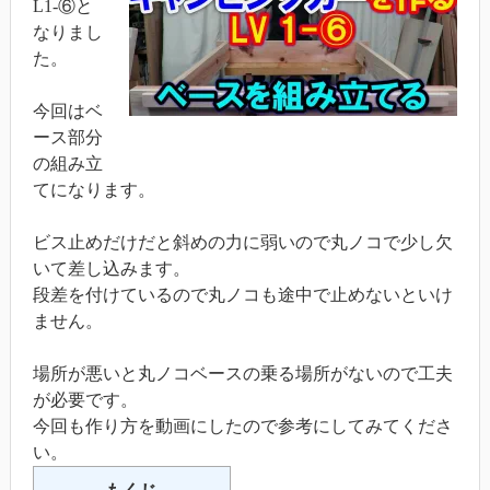
L1-⑥と
なりまし
た。
今回はベ
ース部分
の組み立
てになります。
ビス止めだけだと斜めの力に弱いので丸ノコで少し欠
いて差し込みます。
段差を付けているので丸ノコも途中で止めないといけ
ません。
場所が悪いと丸ノコベースの乗る場所がないので工夫
が必要です。
今回も作り方を動画にしたので参考にしてみてくださ
い。