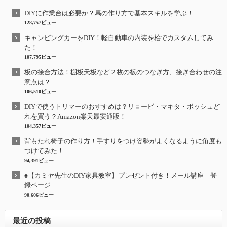
DIYに作業台は必要か？馬の作り方で基本スキルを学ぶ！
128,757ビュー
キャンピングカーをDIY！軽自動車の内装を桧でカスタムしてみ
た！
107,795ビュー
板の接合方法！棚板天板など２枚の板のつなぎ方、接ぎ合わせの注
意点は？
106,510ビュー
DIYで使うトリマーのおすすめは？リョービ・マキタ・ボッシュど
れを買う？Amazon楽天最安通販！
104,357ビュー
背もたれ椅子の作り方！手すりをつけ姿勢がよくなるように角度も
つけてみた！
94,391ビュー
♠【カミヤ先生のDIY家具教室】プレゼント付き！メール講座 登
録ページ
90,606ビュー
最近の投稿