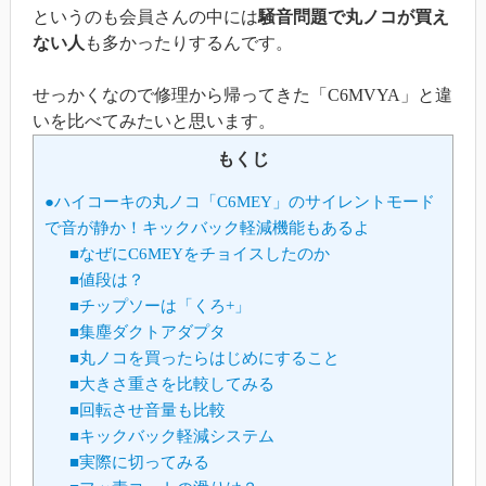
というのも会員さんの中には
騒音問題で丸ノコが買え
ない人
も多かったりするんです。
せっかくなので修理から帰ってきた「C6MVYA」と違
いを比べてみたいと思います。
もくじ
●ハイコーキの丸ノコ「C6MEY」のサイレントモード
で音が静か！キックバック軽減機能もあるよ
■なぜにC6MEYをチョイスしたのか
■値段は？
■チップソーは「くろ+」
■集塵ダクトアダプタ
■丸ノコを買ったらはじめにすること
■大きさ重さを比較してみる
■回転させ音量も比較
■キックバック軽減システム
■実際に切ってみる