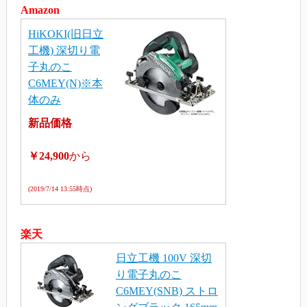
Amazon
HiKOKI(旧日立
工機) 深切り電
子丸のこ
C6MEY(N)※本
体のみ
新品価格
￥24,900
から
(2019/7/14 13:55時点)
楽天
日立工機 100V 深切
り電子丸のこ
C6MEY(SNB) ストロ