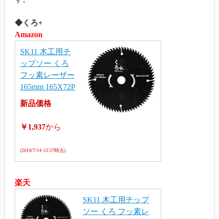
◆くろ+
Amazon
SK11 木工用チ
ップソー くろ
フッ素レーザー
165mm 165X72P
新品価格
￥1,937
から
(2019/7/14 13:57時点)
楽天
SK11 木工用チップ
ソー くろ フッ素レ