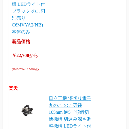
構 LEDライト付
ブラック のこ刃
別売り
C6MVYA2(NB)
本体のみ
新品価格
￥22,700
から
(2019/7/14 13:56時点)
楽天
日立工機 深切り電子
丸のこ のこ刃径
165mm 逆5゜傾斜切
断機構 切込み深さ調
整機構 LEDライト付