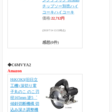
ングブラック 165mm
チップソー別売ハイ
コーキハイコーキ
価格:
22,712円
(2019/7/14 13:55時点)
感想(0件)
◆C6MVYA2
Amazon
HiKOKI(旧日立
工機) 深切り電
子丸のこ のこ刃
径165mm 逆5゜
傾斜切断機構 切
込み深さ調整機