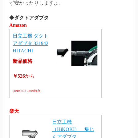
ず安かったりしますよ。
◆ダクトアダプタ
Amazon
日立工機 ダクト
アダプタ 331942
HITACHI
新品価格
￥526
から
(2019/7/14 14:03時点)
楽天
日立工機
（HiKOKI） 集じ
んアダプタ