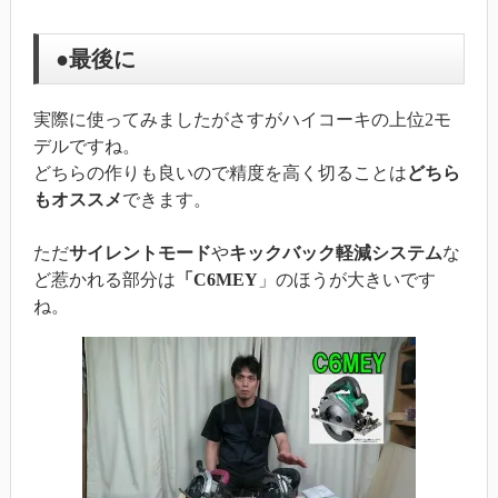
●最後に
実際に使ってみましたがさすがハイコーキの上位2モ
デルですね。
どちらの作りも良いので精度を高く切ることは
どちら
もオススメ
できます。
ただ
サイレントモード
や
キックバック軽減システム
な
ど惹かれる部分は
「C6MEY
」のほうが大きいです
ね。