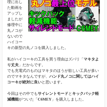
理に出し
た動画を
アップし
ましたが
修理中に
丸ノコが
ないので
ハイコー
キの新型の丸ノコを購入しました。
私がハイコーキの工具を買う理由はズバリ「
マキタよ
り丈夫
」だからです。
でも充電式のものはマキタのほうが欲しい工具が多い
のでマキタなんですが、
ハンド丸ノコに関してはハイ
コーキが絶対に良い
と思います。
今回はその中でも
サイレントモード
と
キックバック軽
減機能
がついた「
C6MEY
」を購入しました。