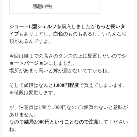
感想(0件)
ショートL型シェルフ
を購入しましたが
もっと長いタ
イプ
もありますし、
白色
のものもあるし、いろんな種
類があるんですよ。
今回は腰までの高さのタンスの上に配置したいので
シ
ョートバージョン
にしました。
場所があまり高いと嫁が届かないですからね。
そして値段はなんと
1,000円程度
で買えてしまいます。
※値段は変動します。
が、注意点は1個で1,000円なので2個買わないと意味が
ありません。
なので
結局2,000円ということなので注意
してください
ね。