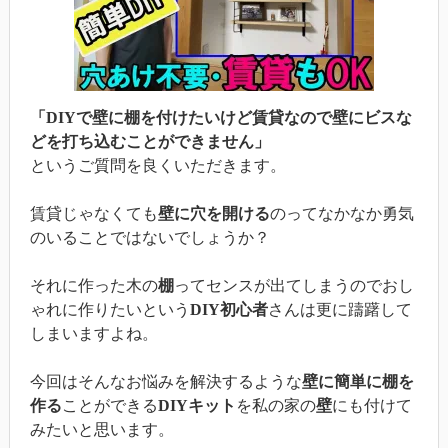
「DIYで壁に棚を付けたいけど賃貸なので壁にビスな
どを打ち込むことができません」
というご質問を良くいただきます。
賃貸じゃなくても
壁に穴を開ける
のってなかなか勇気
のいることではないでしょうか？
それに作った木の
棚
ってセンスが出てしまうのでおし
ゃれに作りたいという
DIY初心者
さんは更に躊躇して
しまいますよね。
今回はそんなお悩みを解決するような
壁に簡単に棚を
作る
ことができる
DIYキット
を私の家の
壁
にも付けて
みたいと思います。