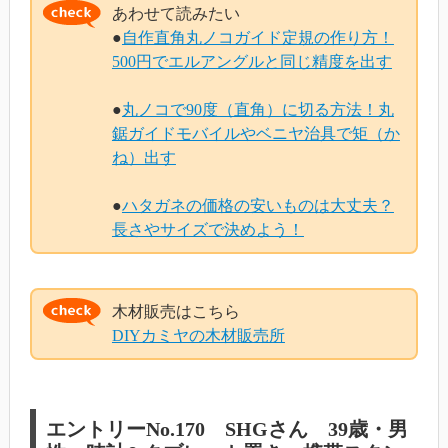
あわせて読みたい
●
自作直角丸ノコガイド定規の作り方！
500円でエルアングルと同じ精度を出す
●
丸ノコで90度（直角）に切る方法！丸
鋸ガイドモバイルやベニヤ治具で矩（か
ね）出す
●
ハタガネの価格の安いものは大丈夫？
長さやサイズで決めよう！
木材販売はこちら
DIYカミヤの木材販売所
エントリーNo.170 SHGさん 39歳・男