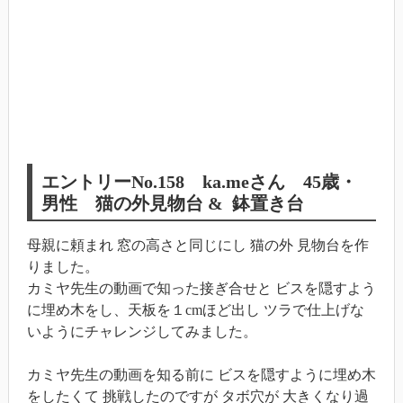
エントリーNo.158 ka.meさん 45歳・
男性 猫の外見物台 & 鉢置き台
母親に頼まれ 窓の高さと同じにし 猫の外 見物台を作
りました。
カミヤ先生の動画で知った接ぎ合せと ビスを隠すよう
に埋め木をし、天板を１cmほど出し ツラで仕上げな
いようにチャレンジしてみました。
カミヤ先生の動画を知る前に ビスを隠すように埋め木
をしたくて 挑戦したのですが タボ穴が 大きくなり過