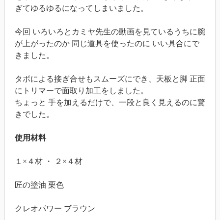
ぎてゆるゆるになってしまいました。
今回 いろいろとカミヤ先生の動画を見ているうちに腕
が上がったのか 同じ道具を使ったのに いい具合にで
きました。
タボによる接ぎ合せもスムーズにでき、天板と脚 正面
にトリマーで面取り加工をしました。
ちょっと 手を加えるだけで、一段と良く見えるのに驚
きでした。
使用材料
１×４材 ・ ２×４材
匠の塗油 栗色
クレオパワー ブラウン