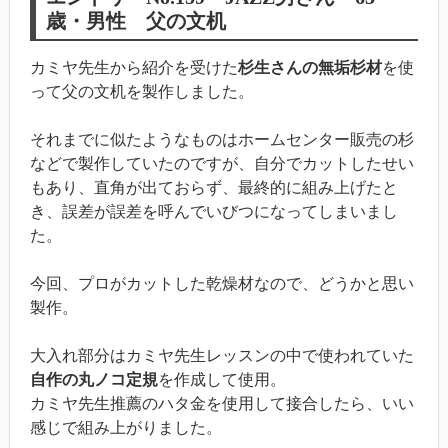
歳・男性 父の文机
カミヤ先生から紹介を受けた
杉生さんの無垢杉材
を使
って父の文机を製作しました。
それまでに似たようなものはホームセンター販売の杉
などで製作していたのですが、自分でカットしたせい
もあり、直角が出ておらず、最終的に組み上げたと
き、誤差が誤差を呼んでいびつになってしまいまし
た。
今回、プロがカットした乾燥材なので、どうかと思い
製作。
大入れ部分はカミヤ先生レッスンの中で使われていた
自作の丸ノコ定規
を作成して使用。
カミヤ先生推薦のハタ金を使用して接合したら、いい
感じで組み上がりました。