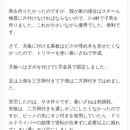
馬を作りたかったのですが、我が家の場合はスチール
物置に片付けなければならないので、2×4材で子馬を
作りました。これが小さいながら優秀でした。便利で
す。
さて、天板に付ける幕板はビスや埋め木を見せたくな
かったので、トリマーを使い雇いざねで作成。
天板へはダボを付けてL字金具で固定しました。
足は上側を三方胴付きで下側は二方胴付きではめまし
た。
苦労したのは、サネ作りです。雇いざねは初挑戦。
失敗は、二方胴付きを通しホゾにしたくなかったので
すが、ビットの先にネジ付きを使用していたら、ドリ
ルドライバーの故障で逆転が出来ずに必要以上に掘れ
てしまい通しホゾ穴にしました。