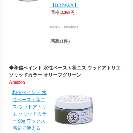
【BRIWAX】
価格:
2,268円
(2019/9/18 04:05時点)
感想(1件)
◆和信ペイント 水性ペースト状ニス ウッドアトリエ
ソリッドカラー オリーブグリーン
Amazon
和信ペイント 水
性ペースト状ニ
ス ウッドアトリ
エ ソリッドカラ
ー 90g ワックス
感覚で使える