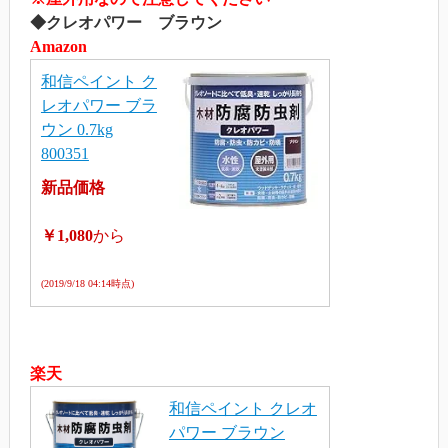
◆クレオパワー ブラウン
Amazon
和信ペイント ク
レオパワー ブラ
ウン 0.7kg
800351
新品価格
￥1,080
から
(2019/9/18 04:14時点)
楽天
和信ペイント クレオ
パワー ブラウン