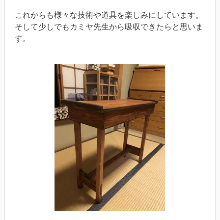
これからも様々な技術や道具を楽しみにしています。
そして少しでもカミヤ先生から吸収できたらと思いま
す。