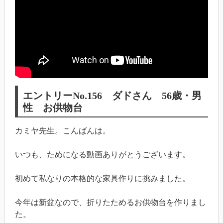
エントリーNo.156 ダドさん 56歳・男
性 お供物台
カミヤ先生。こんばんは。
いつも、ためになる動画ありがとうございます。
初めて私なりの本格的な家具作りに挑みました。
今年は新盆なので、折りたためるお供物台を作りまし
た。