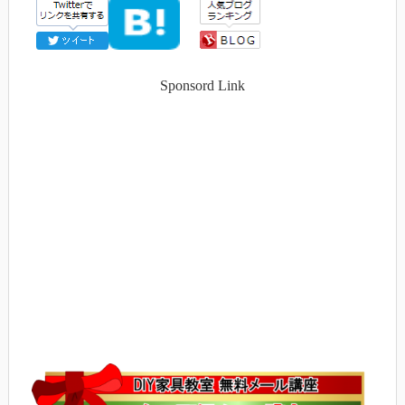
Sponsord Link