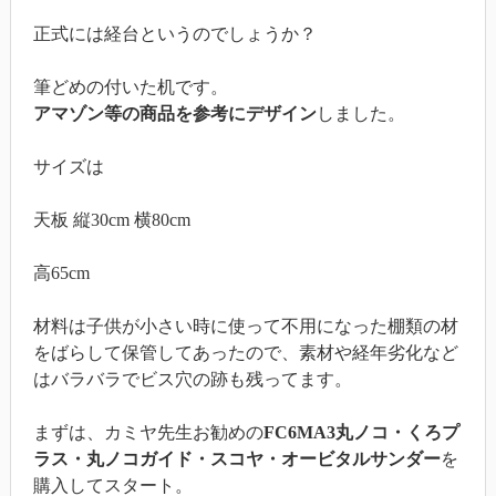
正式には経台というのでしょうか？
筆どめの付いた机です。
アマゾン等の商品を参考にデザイン
しました。
サイズは
天板 縦30cm 横80cm
高65cm
材料は子供が小さい時に使って不用になった棚類の材
をばらして保管してあったので、素材や経年劣化など
はバラバラでビス穴の跡も残ってます。
まずは、カミヤ先生お勧めの
FC6MA3丸ノコ・くろプ
ラス・丸ノコガイド・スコヤ・オービタルサンダー
を
購入してスタート。