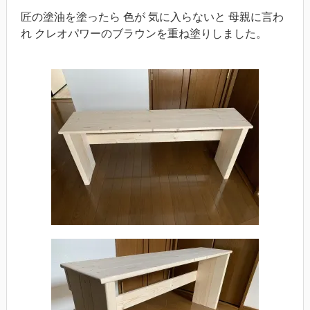
匠の塗油を塗ったら 色が 気に入らないと 母親に言わ
れ クレオパワーのブラウンを重ね塗りしました。