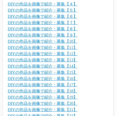
DIYの作品を画像で紹介・募集【４】
DIYの作品を画像で紹介・募集【５】
DIYの作品を画像で紹介・募集【６】
DIYの作品を画像で紹介・募集【７】
DIYの作品を画像で紹介・募集【８】
DIYの作品を画像で紹介・募集【９】
DIYの作品を画像で紹介・募集【10】
DIYの作品を画像で紹介・募集【11】
DIYの作品を画像で紹介・募集【12】
DIYの作品を画像で紹介・募集【13】
DIYの作品を画像で紹介・募集【14】
DIYの作品を画像で紹介・募集【15】
DIYの作品を画像で紹介・募集【16】
DIYの作品を画像で紹介・募集【17】
DIYの作品を画像で紹介・募集【18】
DIYの作品を画像で紹介・募集【19】
DIYの作品を画像で紹介・募集【20】
DIYの作品を画像で紹介・募集【21】
DIYの作品を画像で紹介・募集【22】